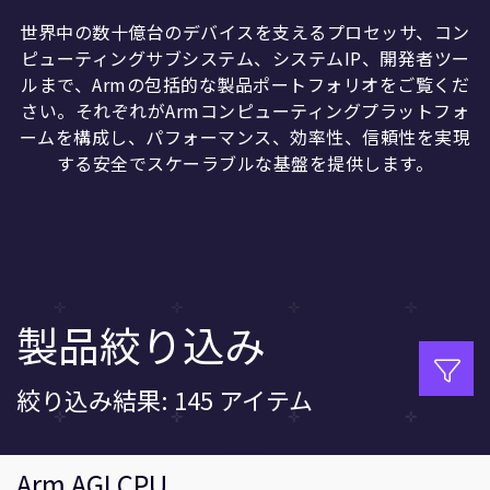
企業情報
人材採用
世界中の数十億台のデバイスを支えるプロセッサ、コン
ピューティングサブシステム、システムIP、開発者ツー
研究連携
ルまで、Armの包括的な製品ポートフォリオをご覧くだ
ウェブサイト
さい。それぞれがArmコンピューティングプラットフォ
IR関連
ームを構成し、パフォーマンス、効率性、信頼性を実現
する安全でスケーラブルな基盤を提供します。
セキュリティ脆弱性の報告
グローバル本社
110 Fulbourn Road
Cambridge, UK
CB1 9NJ
製品絞り込み
Tel: + 44(1223) 400 400 [main reception]
Fax: + 44(1223) 400 410
全てのオフィスを見る
絞り込み結果: 145 アイテム
Arm AGI CPU