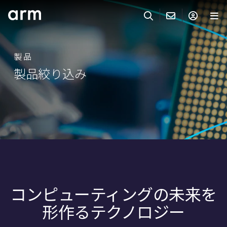
Skip to Main Content
Skip to Footer
ARMのお問い合わせ
ARMアカウント
サーチ
製品
製品
製品絞り込み
サポート
Armアカウント
IP サポート
分野
ログインしてArmアカウントにアクセスする。
Keil Tools
ログイン
販売
パートナー
企業様向けFlexible Access
IPライセンスのお問い合わせ
開発
その他のお問い合わせ
コンピューティングの未来を
Arm Integrity Helpline
サポート&トレーニング
形作るテクノロジー
教育関連
報道関連