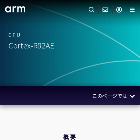
Skip to Main Content
Skip to Footer
ARMのお問い合わせ
ARMアカウント
サーチ
製品
CPU
Cortex-R82AE
サポート
Armアカウント
IP サポート
分野
ログインしてArmアカウントにアクセスする。
Keil Tools
ログイン
販売
パートナー
企業様向けFlexible Access
このページでは
IPライセンスのお問い合わせ
開発
その他のお問い合わせ
概要
Arm Integrity Helpline
サポート&トレーニング
クノロジー
教育関連
関連製品
概要
報道関連