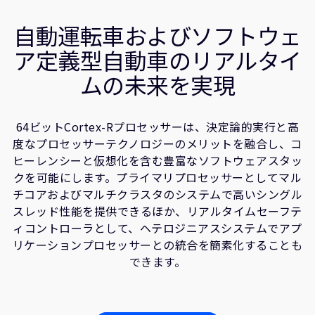
企業情報
ユースケース
人材採用
自動運転車およびソフトウェ
関連情報
研究連携
ア定義型自動車のリアルタイ
ウェブサイト
ムの未来を実現
IR関連
セキュリティ脆弱性の報告
64ビットCortex-Rプロセッサーは、決定論的実行と高
度なプロセッサーテクノロジーのメリットを融合し、コ
グローバル本社
ヒーレンシーと仮想化を含む豊富なソフトウェアスタッ
110 Fulbourn Road
クを可能にします。プライマリプロセッサーとしてマル
Cambridge, UK
チコアおよびマルチクラスタのシステムで高いシングル
CB1 9NJ
スレッド性能を提供できるほか、リアルタイムセーフテ
Tel: + 44(1223) 400 400 [main reception]
Fax: + 44(1223) 400 410
ィコントローラとして、ヘテロジニアスシステムでアプ
リケーションプロセッサーとの統合を簡素化することも
全てのオフィスを見る
できます。