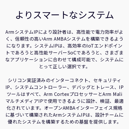
企業情報
関連製品
人材採用
よりスマートなシステム
研究連携
ウェブサイト
ArmシステムIPにより設計者は、高性能で電力効率がよ
IR関連
く、信頼性の高いArm AMBAシステムを構築できるよう
セキュリティ脆弱性の報告
になります。システムIPは、高効率のIoTエンドポイン
トであろうと高性能サーバーSoCであろうと、さまざま
なアプリケーションに合わせて構成可能で、システムに
グローバル本社
とって正しい選択です。
110 Fulbourn Road
Cambridge, UK
シリコン実証済みのインターコネクト、セキュリティ
CB1 9NJ
Tel: + 44(1223) 400 400 [main reception]
IP、システムコントローラー、デバッグとトレース、IP
Fax: + 44(1223) 400 410
ツールはすべて、Arm CortexプロセッサーとArm Mali
マルチメディアIPで使用できるように設計、検証、最適
全てのオフィスを見る
化されています。オープンAMBAインターフェイス規格
に基づいて構築されたArmシステムIPは、設計チームに
優れたシステムを構築するための基盤を提供します。