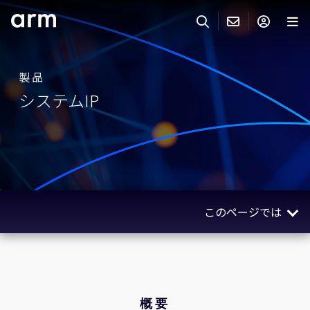
Skip to Main Content
Skip to Footer
ARMのお問い合わせ
ARMアカウント
サーチ
製品
製品
システムIP
サポート
Armアカウント
IP サポート
分野
ログインしてArmアカウントにアクセスする。
Keil Tools
ログイン
販売
パートナー
企業様向けFlexible Access
このページでは
IPライセンスのお問い合わせ
開発
その他のお問い合わせ
概要
Arm Integrity Helpline
サポート&トレーニング
製品
教育関連
サブシステム
概要
報道関連