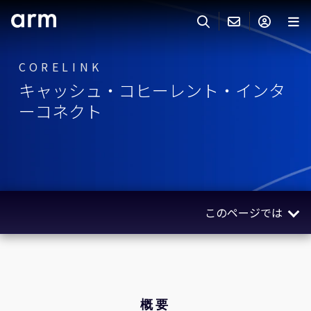
Skip to Main Content
Skip to Footer
CORELINK
ARMのお問い合わせ
ARMアカウント
サーチ
製品
キャッシュ・コヒーレント・インタ
サポート
ーコネクト
Armアカウント
IP サポート
分野
ログインしてArmアカウントにアクセスする。
Keil Tools
ログイン
販売
パートナー
企業様向けFlexible Access
このページでは
IPライセンスのお問い合わせ
開発
その他のお問い合わせ
概要
Arm Integrity Helpline
サポート&トレーニング
関連製品
教育関連
ユースケース
概要
報道関連