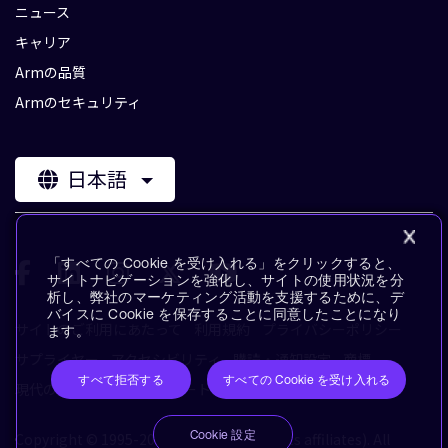
ニュース
キャリア
Armの品質
Armのセキュリティ
日本語
「すべての Cookie を受け入れる」をクリックすると、
サイトナビゲーションを強化し、サイトの使用状況を分
析し、弊社のマーケティング活動を支援するために、デ
バイスに Cookie を保存することに同意したことになり
サイトのご利用にあたって
利用規約
プライバシーポリシー
ます。
サプライヤー
アクセシビリティ
購読・通知設定
商標
すべて拒否する
すべての Cookie を受け入れる
現代の奴隷制に対するステートメント
用語集
Cookie 設定
Copyright © 1995-2026 Arm Limited (or its affiliates). All