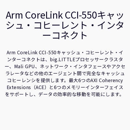
企業情報
関連情報
人材採用
Arm CoreLink CCI-550キャッ
研究連携
シュ・コヒーレント・インタ
ウェブサイト
ーコネクト
IR関連
セキュリティ脆弱性の報告
Arm CoreLink CCI-550キャッシュ・コヒーレント・イ
ンターコネクトは、big.LITTLEプロセッサークラスタ
グローバル本社
ー、Mali GPU、ネットワーク・インタフェースやアクセ
110 Fulbourn Road
ラレータなどの他のエージェント間で完全なキャッシュ
Cambridge, UK
コヒーレンシを提供します。最大6つのAXI Coherency
CB1 9NJ
Extensions（ACE）と6つのメモリーインターフェイス
Tel: + 44(1223) 400 400 [main reception]
Fax: + 44(1223) 400 410
をサポートし、データの効率的な移動を可能にします。
全てのオフィスを見る