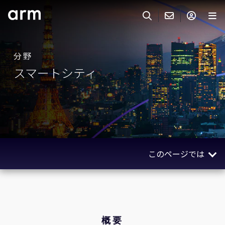
Skip to Main Content
Skip to Footer
ARMのお問い合わせ
ARMアカウント
サーチ
製品
分野
スマートシティ
サポート
IP サポート
分野
Keil Tools
販売
パートナー
企業様向けFlexible Access
このページでは
IPライセンスのお問い合わせ
開発
その他のお問い合わせ
概要
Arm Integrity Helpline
サポート&トレーニング
ユースケース
教育関連
テクノロジー
概要
報道関連