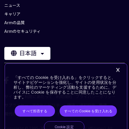
ニュース
キャリア
Armの品質
Armのセキュリティ
日本語
「すべての Cookie を受け入れる」をクリックすると、
サイトナビゲーションを強化し、サイトの使用状況を分
析し、弊社のマーケティング活動を支援するために、デ
バイスに Cookie を保存することに同意したことになり
サイトのご利用にあたって
利用規約
プライバシーポリシー
ます。
サプライヤー
アクセシビリティ
購読・通知設定
商標
すべて拒否する
すべての Cookie を受け入れる
現代の奴隷制に対するステートメント
用語集
Cookie 設定
Copyright © 1995-2026 Arm Limited (or its affiliates). All