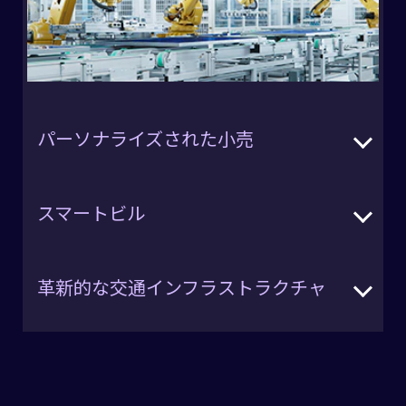
パーソナライズされた小売
小売環境は、顧客の傾向や購入行動を分析する
スマートビル
ことで、おすすめをパーソナライズし、体験を改
善しています。AI対応のArmテクノロジーは、小
売業者がクラウド接続に依存する必要なく、あ
スマートビルは、IoTセンサーや自動化システム
らゆるデバイスで一人ひとりに合わせた体験と
革新的な交通インフラストラクチャ
などの高度なテクノロジーとAIを統合し、エネル
在庫分析をリアルタイムで提供する支援をしま
ギー効率の最適化、利用者の快適性向上、全体
す。
的なビルマネジメントの改善を可能にします。ス
交通管理や駐車場、道路保守のための交通イン
マートビルは、照明や暖房、セキュリティなど、
フラストラクチャシステムは、スマートなIoTシ
さまざまなシステムをリアルタイムでモニタリ
ステムを組み込み、交通管理を改善し、渋滞を
ング・管理し、より持続可能でコスト効率に優