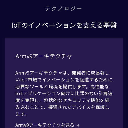
減らして安全性を向上させています。これらの進
れた運用を実現します。
歩はリアルタイムモニタリングと予知保全を可
テクノロジー
能にし、より効率的で信頼性の高い交通ネット
ワークの実現につながっています。
IoTのイノベーションを支える基盤
Armv9アーキテクチャ
Armv9アーキテクチャは、開発者に成長著し
いIoT市場でイノベーションを促進するために
必要なツールと環境を提供します。高性能な
IoTアプリケーション向けに比類のない計算速
度を実現し、包括的なセキュリティ機能を組
み込むことで、接続されたデバイスを保護し
ます。
Armv9アーキテクチャを見る