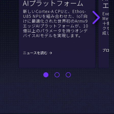
AIプラットフォーム
エ
新しいCortex-A CPUと、Ethos-
Exec
U85 NPUを組み合わせた、IoT向
Met
けに最適化された世界初のArmv9
十億
エッジAIプラットフォームが、10
クセ
億以上のパラメータを持つオンデ
成し
バイスAIモデルを実現します。
ブログ
ニュースを読む