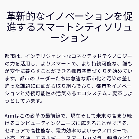
企業情報
サクセスストーリー
人材採用
革新的なイノベーションを促
関連情報
研究連携
進するスマートシティソリュ
ウェブサイト
ーション
IR関連
セキュリティ脆弱性の報告
都市は、インテリジェントなコネクテッドテクノロジー
の力を活用し、よりスマートで、より持続可能な、誰も
グローバル本社
が安全に暮らすことができる都市空間づくりを始めてい
110 Fulbourn Road
ます。都市のリーダーたちは急速な都市化と汚染の差し
Cambridge, UK
迫った課題に正面から取り組んでおり、都市をイノベー
CB1 9NJ
ションと持続可能性の活気あるエコシステムに変革しよ
Tel: + 44(1223) 400 400 [main reception]
Fax: + 44(1223) 400 410
うとしています。
全てのオフィスを見る
Armはこの変革の最前線で、現在そして未来の高まり続
けるコンピューティングニーズに応えることができる、
セキュアで高性能な、電力効率のよいテクノロジーで、
小売、交通、エネルギー、スマートカメラ、物流などに