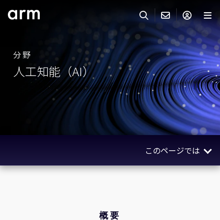
Skip to Main Content
Skip to Footer
ARMのお問い合わせ
ARMアカウント
サーチ
製品
分野
人工知能（AI）
サポート
Armアカウント
IP サポート
分野
ログインしてArmアカウントにアクセスする。
Keil Tools
ログイン
販売
パートナー
企業様向けFlexible Access
このページでは
IPライセンスのお問い合わせ
開発
その他のお問い合わせ
概要
Arm Integrity Helpline
サポート&トレーニング
AIの展望
教育関連
インダストリーソリューション
概要
報道関連