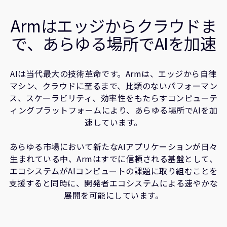
企業情報
サクセスストーリー
人材採用
Armはエッジからクラウドま
コンピューティングプラットフォーム
研究連携
で、あらゆる場所でAIを加速
関連情報
ウェブサイト
IR関連
AIは当代最大の技術革命です。Armは、エッジから自律
セキュリティ脆弱性の報告
マシン、クラウドに至るまで、比類のないパフォーマン
ス、スケーラビリティ、効率性をもたらすコンピューテ
グローバル本社
ィングプラットフォームにより、あらゆる場所でAIを加
110 Fulbourn Road
速しています。
Cambridge, UK
CB1 9NJ
あらゆる市場において新たなAIアプリケーションが日々
Tel: + 44(1223) 400 400 [main reception]
生まれている中、Armはすでに信頼される基盤として、
Fax: + 44(1223) 400 410
エコシステムがAIコンピュートの課題に取り組むことを
全てのオフィスを見る
支援すると同時に、開発者エコシステムによる速やかな
展開を可能にしています。