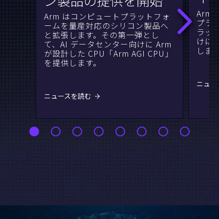
ン製品の提供を開始
Arm 
Arm はコンピュートプラットフォ
プラ
ームを量産対応のシリコン製品へ
ラッ
と拡張します。その第一弾とし
けに
て、AI データセンター向けに Arm
しま
が設計した CPU「Arm AGI CPU」
を提供します。
ニュー
ニュースを読む