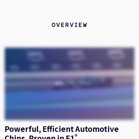
企業情報
Related Stories
人材採用
研究連携
OVERVIEW
ウェブサイト
IR関連
セキュリティ脆弱性の報告
グローバル本社
110 Fulbourn Road
Cambridge, UK
CB1 9NJ
Tel: + 44(1223) 400 400 [main reception]
Fax: + 44(1223) 400 410
全てのオフィスを見る
Powerful, Efficient Automotive
®
Chips, Proven in F1