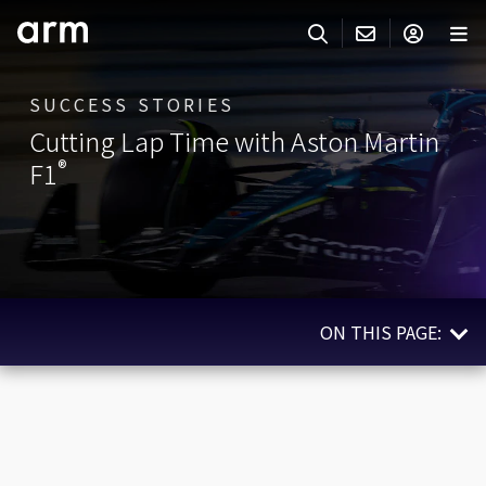
Skip to Main Content
Skip to Footer
SUCCESS STORIES
ARMのお問い合わせ
ARMアカウント
サーチ
製品
Cutting Lap Time with Aston Martin
サポート
®
F1
Armアカウント
IP サポート
分野
ログインしてArmアカウントにアクセスする。
Keil Tools
ログイン
販売
パートナー
企業様向けFlexible Access
ON THIS PAGE:
IPライセンスのお問い合わせ
開発
その他のお問い合わせ
Overview
Arm Integrity Helpline
サポート&トレーニング
Impact
教育関連
Technologies Used
報道関連