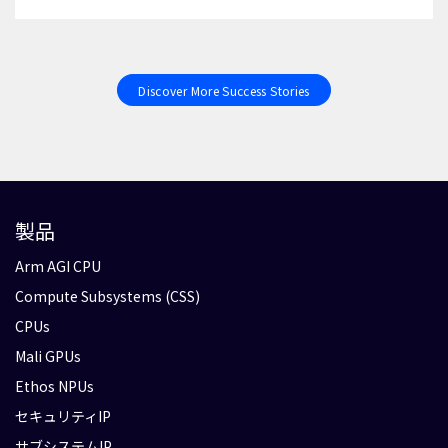
Discover More Success Stories
製品
Arm AGI CPU
Compute Subsystems (CSS)
CPUs
Mali GPUs
Ethos NPUs
セキュリティIP
サブシステムIP