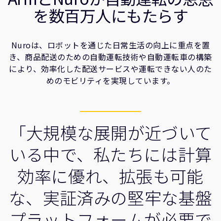
企業情報
を数百万人にもたらす
人材採用
研究連携
Nuroは、ロボットを通じた日常生活の向上に重点を置
ウェブサイト
き、商品配送のための自動運転技術や自動運転車の構築
IR関連
により、効率化した配送サービスや運転できない人のた
セキュリティ脆弱性の報告
めのモビリティを実現しています。
グローバル本社
110 Fulbourn Road
「大規模な展開が近づいて
Cambridge, UK
CB1 9NJ
いる中で、私たちには計算
Tel: + 44(1223) 400 400 [main reception]
Fax: + 44(1223) 400 410
効率に優れ、拡張も可能
全てのオフィスを見る
な、実証済みの堅牢な基盤
プラットフォームが必要で