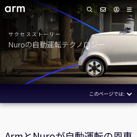
Skip to Main Content
Skip to Footer
ARMのお問い合わせ
ARMアカウント
サーチ
製品
サクセスストーリー
Nuroの自動運転テクノロジー
サポート
Armアカウント
IP サポート
分野
ログインしてArmアカウントにアクセスする。
Keil Tools
ログイン
販売
パートナー
企業様向けFlexible Access
このページでは:
IPライセンスのお問い合わせ
開発
その他のお問い合わせ
概要
Arm Integrity Helpline
サポート&トレーニング
使用されているテクノロジー
教育関連
関連ストーリー
ArmとNuroが自動運転の恩恵
報道関連