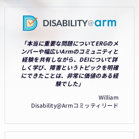
「本当に重要な問題についてERGのメ
ンバーや幅広いArmのコミュニティと
経験を共有しながら、DEIについて詳
しく学び、障害というトピックを明確
にできたことは、非常に価値のある経
験でした」
William
Disability@Armコミッティリード