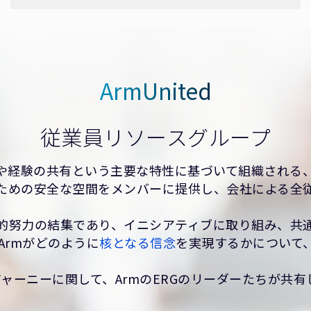
ArmUnited
従業員リソースグループ
様性や経験の共有という主要な特性に基づいて組織される
ための安全な空間をメンバーに提供し、会社による全
と集団的努力の結集であり、イニシアティブに取り組み、共通
Armがどのように
核となる信念
を実現するかについて
Iジャーニーに関して、ArmのERGのリーダーたちが共