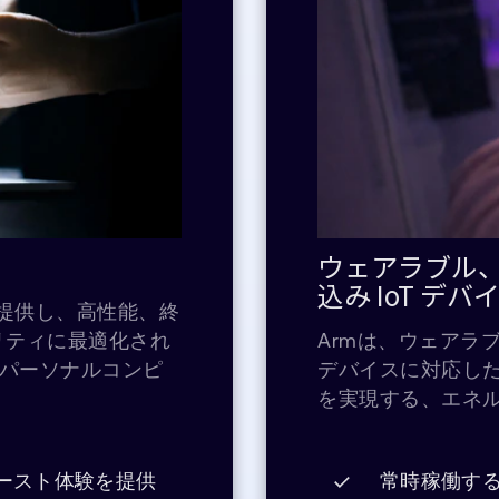
ウェアラブル
込み IoT デ
を提供し、高性能、終
リティに最適化され
Armは、ウェアラ
びパーソナルコンピ
デバイスに対応し
を実現する、エネル
ァースト体験を提供
常時稼働す