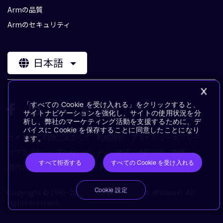
Armの品質
Armのセキュリティ
日本語
「すべての Cookie を受け入れる」をクリックすると、
サイトナビゲーションを強化し、サイトの使用状況を分
析し、弊社のマーケティング活動を支援するために、デ
バイスに Cookie を保存することに同意したことになり
サイトのご利用にあたって
利用規約
プライバシーポリシー
ます。
サプライヤー
アクセシビリティ
購読・通知設定
商標
すべて拒否する
すべての Cookie を受け入れる
現代の奴隷制に対するステートメント
用語集
Cookie 設定
Copyright © 1995-2026 Arm Limited (or its affiliates). All
rights reserved.