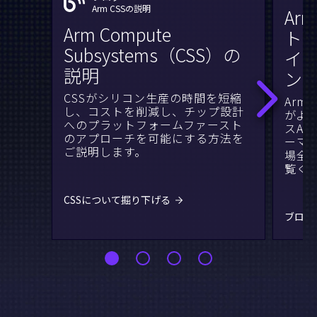
Arm CSSの説明
Ar
Arm Compute
ト
Subsystems（CSS）の
イス
説明
ン
CSSがシリコン生産の時間を短縮
Arm
し、コストを削減し、チップ設計
がよ
へのプラットフォームファースト
スA
のアプローチを可能にする方法を
ーマ
ご説明します。
場全
覧く
CSSについて掘り下げる
ブログ