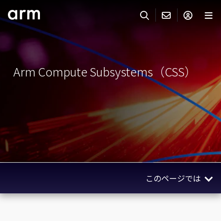
Skip to Main Content
Skip to Footer
ARMのお問い合わせ
ARMアカウント
サーチ
製品
Arm Compute Subsystems（CSS）
サポート
Armアカウント
IP サポート
分野
ログインしてArmアカウントにアクセスする。
Keil Tools
ログイン
販売
パートナー
企業様向けFlexible Access
IPライセンスのお問い合わせ
開発
その他のお問い合わせ
このページでは
Arm Integrity Helpline
サポート&トレーニング
CSSの概要
教育関連
重要な理由
報道関連