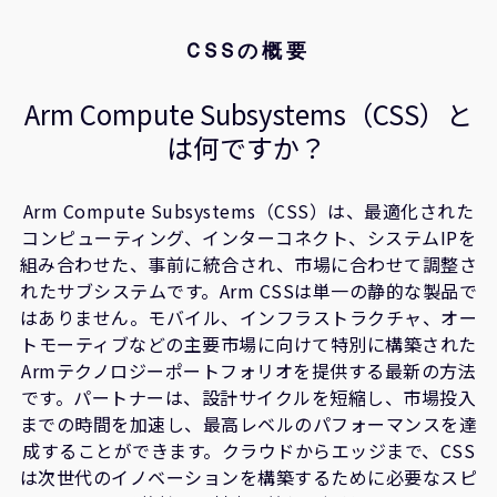
企業情報
人材採用
市場ソリューション
CSSの概要
研究連携
CSSの実践
ウェブサイト
Arm Compute Subsystems（CSS）と
関連情報
IR関連
は何ですか？
FAQ
セキュリティ脆弱性の報告
Arm Compute Subsystems（CSS）は、最適化された
コンピューティング、インターコネクト、システムIPを
グローバル本社
組み合わせた、事前に統合され、市場に合わせて調整さ
110 Fulbourn Road
Cambridge, UK
れたサブシステムです。Arm CSSは単一の静的な製品で
CB1 9NJ
はありません。モバイル、インフラストラクチャ、オー
Tel: + 44(1223) 400 400 [main reception]
トモーティブなどの主要市場に向けて特別に構築された
Fax: + 44(1223) 400 410
Armテクノロジーポートフォリオを提供する最新の方法
です。パートナーは、設計サイクルを短縮し、市場投入
全てのオフィスを見る
までの時間を加速し、最高レベルのパフォーマンスを達
成することができます。クラウドからエッジまで、CSS
は次世代のイノベーションを構築するために必要なスピ