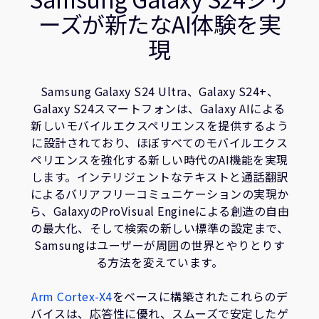
企業情報
ーズが新たなAI体験を実
人材採用
現
研究連携
ウェブサイト
IR関連
Samsung Galaxy S24 Ultra、Galaxy S24+、
Galaxy S24スマートフォンは、Galaxy AIによる
セキュリティ脆弱性の報告
新しいモバイルエクスペリエンスを提供するよう
に設計されており、ほぼすべてのモバイルエクス
グローバル本社
ペリエンスを強化する新しい時代のAI機能を実現
110 Fulbourn Road
します。インテリジェントなテキストと通話翻訳
Cambridge, UK
によるバリアフリーコミュニケーションの実現か
CB1 9NJ
ら、GalaxyのProVisual Engineによる創造の自由
Tel: + 44(1223) 400 400 [main reception]
の最大化、そして検索の新しい標準の設定まで、
Fax: + 44(1223) 400 410
Samsungはユーザーが周囲の世界とやりとりす
全てのオフィスを見る
る方法を変えています。
Arm Cortex-X4
をベースに構築されたこれらのデ
バイスは、応答性に優れ、スムーズで安定したゲ