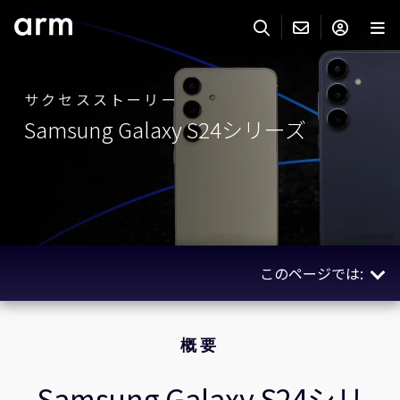
Skip to Main Content
Skip to Footer
ARMのお問い合わせ
ARMアカウント
サーチ
製品
サクセスストーリー
Samsung Galaxy S24シリーズ
サポート
Armアカウント
IP サポート
分野
ログインしてArmアカウントにアクセスする。
Keil Tools
ログイン
販売
パートナー
企業様向けFlexible Access
このページでは:
IPライセンスのお問い合わせ
開発
その他のお問い合わせ
概要
Arm Integrity Helpline
サポート&トレーニング
使用されているテクノロジー
概要
教育関連
関連ストーリー
Samsung Galaxy S24シリ
報道関連