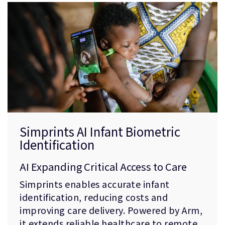
Simprints AI Infant Biometric
Identification
AI Expanding Critical Access to Care
Simprints enables accurate infant
identification, reducing costs and
improving care delivery. Powered by Arm,
it extends reliable healthcare to remote