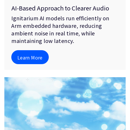
AI-Based Approach to Clearer Audio
Ignitarium AI models run efficiently on
Arm embedded hardware, reducing
ambient noise in real time, while
maintaining low latency.
Learn More