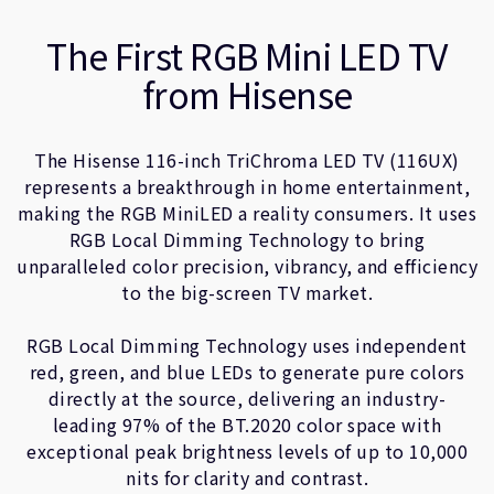
企業情報
人材採用
The First RGB Mini LED TV
研究連携
from Hisense
ウェブサイト
IR関連
The Hisense 116-inch TriChroma LED TV (116UX)
セキュリティ脆弱性の報告
represents a breakthrough in home entertainment,
making the RGB MiniLED a reality consumers. It uses
グローバル本社
RGB Local Dimming Technology to bring
unparalleled color precision, vibrancy, and efficiency
110 Fulbourn Road
Cambridge, UK
to the big-screen TV market.
CB1 9NJ
Tel: + 44(1223) 400 400 [main reception]
RGB Local Dimming Technology uses independent
Fax: + 44(1223) 400 410
red, green, and blue LEDs to generate pure colors
全てのオフィスを見る
directly at the source, delivering an industry-
leading 97% of the BT.2020 color space with
exceptional peak brightness levels of up to 10,000
nits for clarity and contrast.