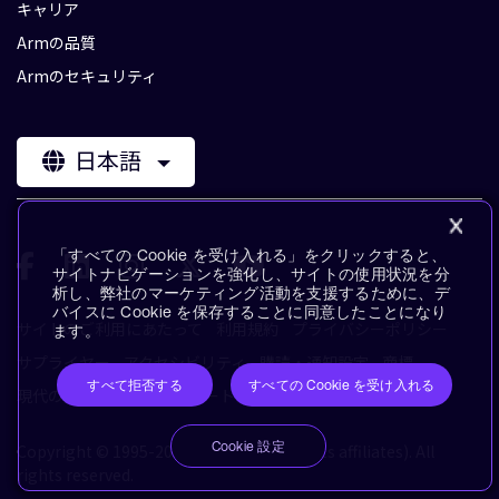
キャリア
Armの品質
Armのセキュリティ
日本語
「すべての Cookie を受け入れる」をクリックすると、
サイトナビゲーションを強化し、サイトの使用状況を分
析し、弊社のマーケティング活動を支援するために、デ
バイスに Cookie を保存することに同意したことになり
サイトのご利用にあたって
利用規約
プライバシーポリシー
ます。
サプライヤー
アクセシビリティ
購読・通知設定
商標
すべて拒否する
すべての Cookie を受け入れる
現代の奴隷制に対するステートメント
用語集
Cookie 設定
Copyright © 1995-2026 Arm Limited (or its affiliates). All
rights reserved.