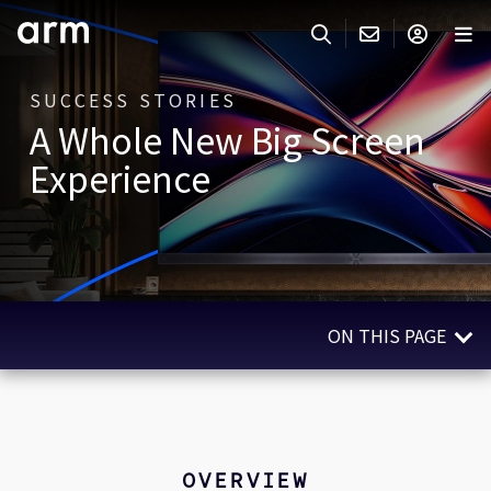
Skip to Main Content
Skip to Footer
SUCCESS STORIES
ARMのお問い合わせ
ARMアカウント
サーチ
製品
A Whole New Big Screen
サポート
Experience
Armアカウント
IP サポート
分野
ログインしてArmアカウントにアクセスする。
Keil Tools
ログイン
販売
パートナー
企業様向けFlexible Access
ON THIS PAGE
IPライセンスのお問い合わせ
開発
その他のお問い合わせ
Overview
Arm Integrity Helpline
サポート&トレーニング
Technologies Used
教育関連
Related Stories
OVERVIEW
報道関連