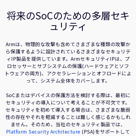
企業情報
人材採用
将来のSoCのための多層セキ
研究連携
ュリティ
ウェブサイト
IR関連
Armは、物理的な攻撃も含めてさまざまな種類の攻撃か
セキュリティ脆弱性の報告
ら保護するように設計されているさまざまなセキュリテ
ィIP製品を提供しています。ArmセキュリティIPは、プ
グローバル本社
ロセッサーとサブシステムの保護(ハードウェアとソフ
トウェアの両方)、アクセラレーションとオフロードによ
110 Fulbourn Road
Cambridge, UK
って、システム全体をカバーします。
CB1 9NJ
Tel: + 44(1223) 400 400 [main reception]
SoCまたはデバイスの保護方法を検討する際は、最初に
Fax: + 44(1223) 400 410
セキュリティの導入について考えることが不可欠です。
全てのオフィスを見る
セキュリティを初めて導入する場合は、さまざまな脆弱
性の存在やそれを軽減することは難しく感じるかもしれ
ません。そのため、当社のセキュリティ製品では、
Platform Security Architecture
(PSA)をサポートして