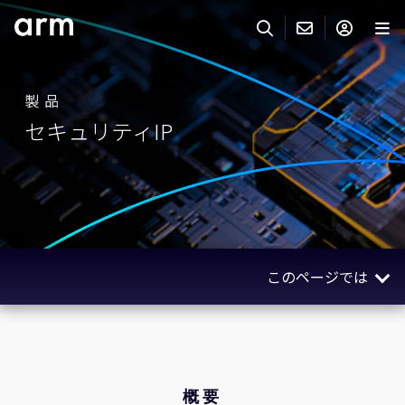
Skip to Main Content
Skip to Footer
ARMのお問い合わせ
ARMアカウント
サーチ
製品
製品
セキュリティIP
サポート
Armアカウント
IP サポート
分野
ログインしてArmアカウントにアクセスする。
Keil Tools
ログイン
販売
パートナー
企業様向けFlexible Access
このページでは
IPライセンスのお問い合わせ
開発
その他のお問い合わせ
概要
Arm Integrity Helpline
サポート&トレーニング
関連製品
教育関連
関連情報
概要
報道関連