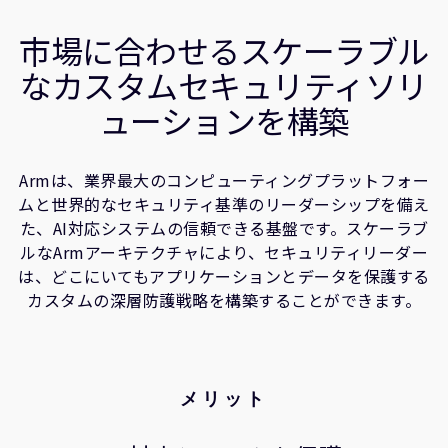
企業情報
テクノロジー
人材採用
市場に合わせるスケーラブル
関連情報
研究連携
なカスタムセキュリティソリ
ウェブサイト
ューションを構築
IR関連
セキュリティ脆弱性の報告
Armは、業界最大のコンピューティングプラットフォー
ムと世界的なセキュリティ基準のリーダーシップを備え
グローバル本社
た、AI対応システムの信頼できる基盤です。スケーラブ
110 Fulbourn Road
ルなArmアーキテクチャにより、セキュリティリーダー
Cambridge, UK
は、どこにいてもアプリケーションとデータを保護する
CB1 9NJ
カスタムの深層防護戦略を構築することができます。
Tel: + 44(1223) 400 400 [main reception]
Fax: + 44(1223) 400 410
全てのオフィスを見る
メリット