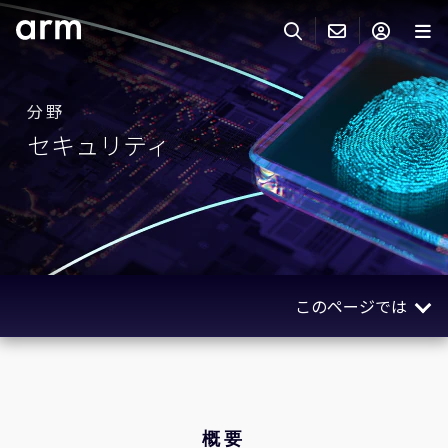
Skip to Main Content
Skip to Footer
ARMのお問い合わせ
ARMアカウント
サーチ
製品
分野
セキュリティ
サポート
Armアカウント
IP サポート
分野
ログインしてArmアカウントにアクセスする。
Keil Tools
ログイン
販売
パートナー
企業様向けFlexible Access
このページでは
IPライセンスのお問い合わせ
開発
その他のお問い合わせ
概要
Arm Integrity Helpline
サポート&トレーニング
メリット
教育関連
産業
概要
報道関連