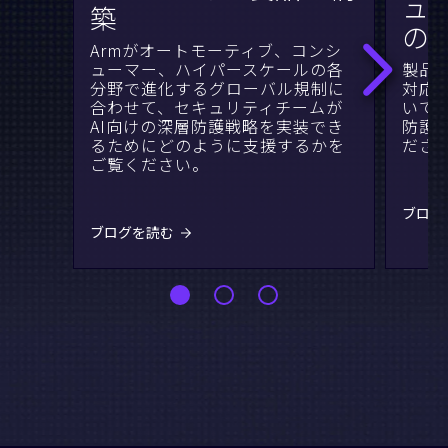
ュ
築
の
Armがオートモーティブ、コンシ
ューマー、ハイパースケールの各
製品
分野で進化するグローバル規制に
対応
合わせて、セキュリティチームが
いて
AI向けの深層防護戦略を実装でき
防護
るためにどのように支援するかを
ださ
ご覧ください。
ブログ
ブログを読む