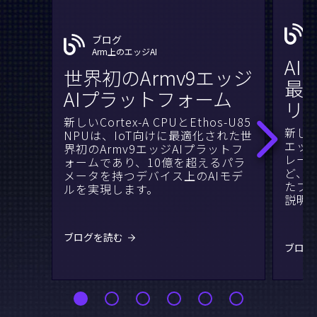
ブログ
Arm上のエッジAI
A
世界初のArmv9エッジ
最適
AIプラットフォーム
リ
新しいCortex-A CPUとEthos-U85
新しいA
NPUは、IoT向けに最適化された世
エッジ
界初のArmv9エッジAIプラットフ
レータ
ォームであり、10億を超えるパラ
ど、
メータを持つデバイス上のAIモデ
たプ
ルを実現します。
説明
ブログを読む
ブログ