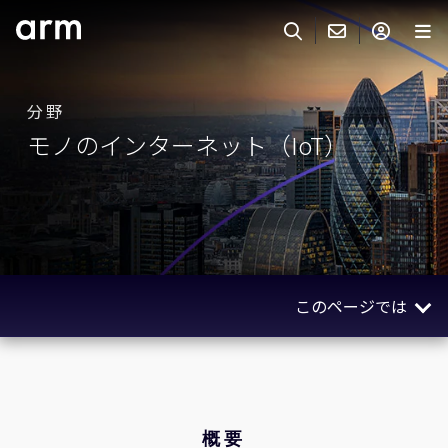
Skip to Main Content
Skip to Footer
ARMのお問い合わせ
ARMアカウント
サーチ
製品
分野
モノのインターネット（IoT）
サポート
Armアカウント
IP サポート
分野
ログインしてArmアカウントにアクセスする。
Keil Tools
ログイン
販売
パートナー
企業様向けFlexible Access
このページでは
IPライセンスのお問い合わせ
開発
その他のお問い合わせ
概要
Arm Integrity Helpline
サポート&トレーニング
セグメント
教育関連
テクノロジー
概要
報道関連