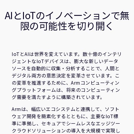
企業情報
サクセスストーリー
人材採用
AIとIoTのイノベーションで無
関連情報
研究連携
限の可能性を切り開く
ウェブサイト
IR関連
セキュリティ脆弱性の報告
IoTとAIは世界を変えています。数十億のインテリ
ジェントなIoTデバイスは、膨大な新しいデータ
グローバル本社
ソースを自動的に収集・分析することで、人間と
110 Fulbourn Road
デジタル両方の意思決定を変革させています。こ
Cambridge, UK
の変革を推進するために、Armコンピューティン
CB1 9NJ
グプラットフォームは、将来のコンピューティン
Tel: + 44(1223) 400 400 [main reception]
Fax: + 44(1223) 400 410
グ需要を満たすように構築されています。
全てのオフィスを見る
Armは、幅広いエコシステムと連携して、ソフト
ウェア開発を簡素化するとともに、主要なIoT標
準に準拠し、セキュアでシームレスなエッジツー
クラウドソリューションの導入を大規模で実現し