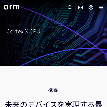
Skip to Main Content
Skip to Footer
ARMのお問い合わせ
ARMアカウント
サーチ
製品
Cortex-X CPU
サポート
Armアカウント
IP サポート
分野
ログインしてArmアカウントにアクセスする。
Keil Tools
ログイン
販売
パートナー
企業様向けFlexible Access
IPライセンスのお問い合わせ
開発
その他のお問い合わせ
概要
Arm Integrity Helpline
サポート&トレーニング
教育関連
未来のデバイスを実現する最
報道関連