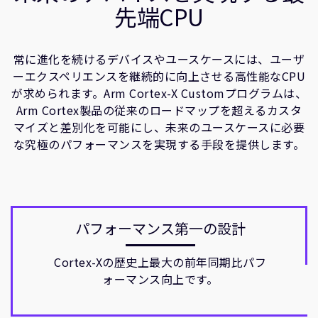
企業情報
先端CPU
人材採用
研究連携
常に進化を続けるデバイスやユースケースには、ユーザ
ウェブサイト
ーエクスペリエンスを継続的に向上させる高性能なCPU
IR関連
が求められます。Arm Cortex-X Customプログラムは、
Arm Cortex製品の従来のロードマップを超えるカスタ
セキュリティ脆弱性の報告
マイズと差別化を可能にし、未来のユースケースに必要
な究極のパフォーマンスを実現する手段を提供します。
グローバル本社
110 Fulbourn Road
Cambridge, UK
CB1 9NJ
Tel: + 44(1223) 400 400 [main reception]
パフォーマンス第一の設計
Fax: + 44(1223) 400 410
全てのオフィスを見る
Cortex-Xの歴史上最大の前年同期比パフ
ォーマンス向上です。