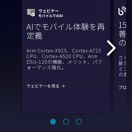
ウェビナー
モバイルでのAI
15
AIでモバイル体験を再
善とA
定義
の
Arm Cortex-X925、Cortex-A725
CPU、Cortex-A520 CPU、Arm
さら
DSU-120の機能、メリット、パフ
新た
ォーマンス強化。
ミン
の高
ウェビナーを見る
ブログ