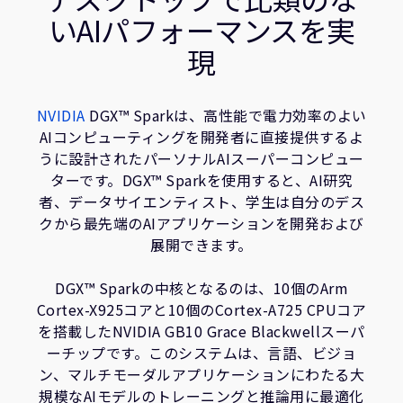
企業情報
いAIパフォーマンスを実
人材採用
現
研究連携
ウェブサイト
IR関連
NVIDIA
DGX™ Sparkは、高性能で電力効率のよい
AIコンピューティングを開発者に直接提供するよ
セキュリティ脆弱性の報告
うに設計されたパーソナルAIスーパーコンピュー
ターです。DGX™ Sparkを使用すると、AI研究
グローバル本社
者、データサイエンティスト、学生は自分のデス
110 Fulbourn Road
クから最先端のAIアプリケーションを開発および
Cambridge, UK
展開できます。
CB1 9NJ
Tel: + 44(1223) 400 400 [main reception]
DGX™ Sparkの中核となるのは、10個のArm
Fax: + 44(1223) 400 410
Cortex-X925コアと10個のCortex-A725 CPUコア
全てのオフィスを見る
を搭載したNVIDIA GB10 Grace Blackwellスーパ
ーチップです。このシステムは、言語、ビジョ
ン、マルチモーダルアプリケーションにわたる大
規模なAIモデルのトレーニングと推論用に最適化