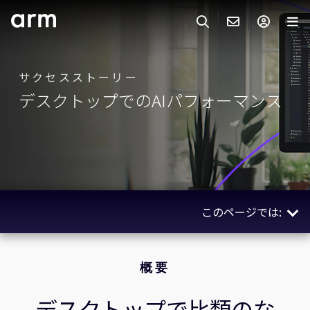
Skip to Main Content
Skip to Footer
ARMのお問い合わせ
ARMアカウント
サーチ
製品
サクセスストーリー
デスクトップでのAIパフォーマンス
サポート
Armアカウント
IP サポート
分野
ログインしてArmアカウントにアクセスする。
Keil Tools
ログイン
販売
パートナー
企業様向けFlexible Access
このページでは:
IPライセンスのお問い合わせ
開発
その他のお問い合わせ
概要
Arm Integrity Helpline
サポート&トレーニング
使用されているテクノロジー
概要
教育関連
関連ストーリー
デスクトップで比類のな
報道関連