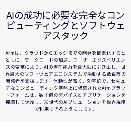
企業情報
コンピューティングプラットフォーム
人材採用
AIの成功に必要な完全なコン
開発者
研究連携
ピューティングとソフトウェ
関連情報
ウェブサイト
アスタック
IR関連
セキュリティ脆弱性の報告
Armは、クラウドからエッジまでの開発を簡素化すると
ともに、ワークロードの加速、ユーザーエクスペリエン
グローバル本社
スの変革により、AIの潜在能力を最大限に引き出し、世
110 Fulbourn Road
界最大のソフトウェアエコシステムで活動する数百万の
Cambridge, UK
開発者を支援します。信頼性が高く、効率的で、セキュ
CB1 9NJ
アなコンピューティング基盤上に構築されたArmプラッ
Tel: + 44(1223) 400 400 [main reception]
Fax: + 44(1223) 400 410
トフォームは、数十億のデバイスとアプリケーションを
接続して保護し、次世代のAIソリューションを世界規模
全てのオフィスを見る
で利用できるようにします。