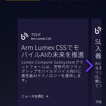
ブログ
Arm Lumex CSS
SL
Arm Lumex CSSでモ
入
バイルAIの未来を推進
義
Lumex Compute Subsystemプラ
Arc
ットフォームは、次世代のフラッ
な言
グシップモバイルデバイス向けに
リッ
高性能AIテクノロジーを提供しま
化、
す。
勢い
てて
ニュースを読む
ブログ