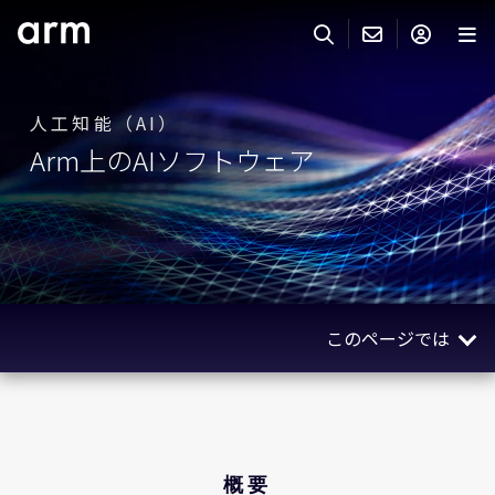
Skip to Main Content
Skip to Footer
ARMのお問い合わせ
ARMアカウント
サーチ
製品
人工知能（AI）
Arm上のAIソフトウェア
サポート
Armアカウント
IP サポート
分野
ログインしてArmアカウントにアクセスする。
Keil Tools
ログイン
販売
パートナー
企業様向けFlexible Access
このページでは
IPライセンスのお問い合わせ
開発
その他のお問い合わせ
概要
Arm Integrity Helpline
サポート&トレーニング
メリット
教育関連
エコシステムコラボレーション
概要
報道関連