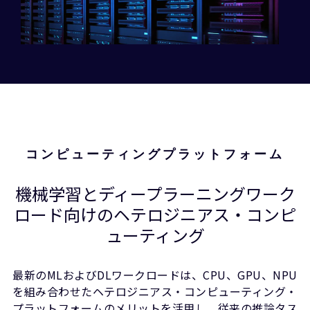
Armを使用したGoogle Axionでの推論ワークロード
GoogleがどのようにしてArmベースのAxion CPUを
使用してBERT（NLP）、XGBoost（表形式デー
タ）、ResNet-50（コンピュータービジョン）の推
論を最適化し、エンタープライズAIにパフォーマン
コンピューティングプラットフォーム
ス、効率、スケーラビリティを実現したかをご覧く
ださい。
機械学習とディープラーニングワーク
ロード向けのヘテロジニアス・コンピ
ューティング
最新のMLおよびDLワークロードは、CPU、GPU、NPU
を組み合わせたヘテロジニアス・コンピューティング・
プラットフォームのメリットを活用し、従来の推論タス