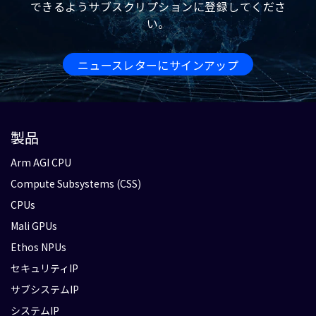
ジョンを4倍高速化
できるようサブスクリプションに登録してくださ
い。
KleidiCVとOpenCVの統合により、開発者
は、モバイルにおけるコンピュータービジ
ニュースレターにサインアップ
ョンアプリケーションにおいて、パフォー
マンスを最大4倍向上させることができま
す。
ブログを読む
製品
Arm AGI CPU
Compute Subsystems (CSS)
CPUs
Mali GPUs
Ethos NPUs
セキュリティIP
サブシステムIP
システムIP