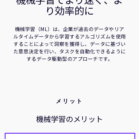
企業情報
コンピューティングプラットフォーム
り効率的に
人材採用
関連情報
研究連携
ウェブサイト
機械学習（ML）は、企業が過去のデータやリア
ルタイムデータから学習するアルゴリズムを使用
IR関連
することによって洞察を獲得し、データに基づい
セキュリティ脆弱性の報告
た意思決定を行い、タスクを自動化できるように
するデータ駆動型のアプローチです。
グローバル本社
110 Fulbourn Road
Cambridge, UK
CB1 9NJ
Tel: + 44(1223) 400 400 [main reception]
Fax: + 44(1223) 400 410
メリット
全てのオフィスを見る
機械学習のメリット