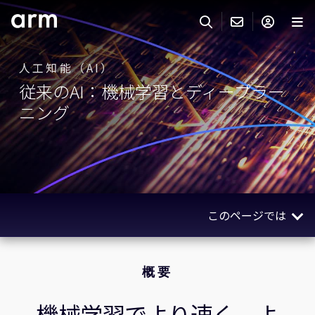
Skip to Main Content
Skip to Footer
人工知能（AI）
ARMのお問い合わせ
ARMアカウント
サーチ
製品
従来のAI：機械学習とディープラー
サポート
ニング
Armアカウント
IP サポート
分野
ログインしてArmアカウントにアクセスする。
Keil Tools
ログイン
販売
パートナー
企業様向けFlexible Access
このページでは
IPライセンスのお問い合わせ
開発
その他のお問い合わせ
概要
Arm Integrity Helpline
サポート&トレーニング
メリット
概要
教育関連
ユースケースと成功事例
機械学習でより速く、よ
報道関連