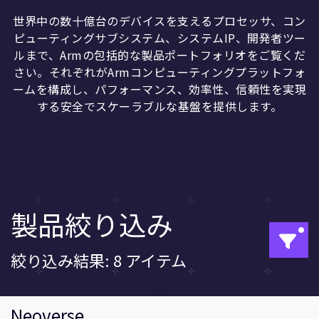
企業情報
人材採用
世界中の数十億台のデバイスを支えるプロセッサ、コン
ピューティングサブシステム、システムIP、開発者ツー
研究連携
ルまで、Armの包括的な製品ポートフォリオをご覧くだ
ウェブサイト
さい。それぞれがArmコンピューティングプラットフォ
IR関連
ームを構成し、パフォーマンス、効率性、信頼性を実現
する安全でスケーラブルな基盤を提供します。
セキュリティ脆弱性の報告
グローバル本社
110 Fulbourn Road
Cambridge, UK
CB1 9NJ
製品絞り込み
Tel: + 44(1223) 400 400 [main reception]
Fax: + 44(1223) 400 410
全てのオフィスを見る
絞り込み結果: 8 アイテム
Neoverse