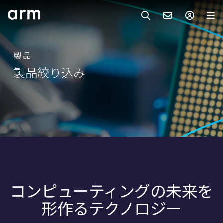
Skip to Main Content
Skip to Footer
ARMのお問い合わせ
ARMアカウント
サーチ
製品
製品
製品絞り込み
サポート
Armアカウント
IP サポート
分野
ログインしてArmアカウントにアクセスする。
Keil Tools
ログイン
販売
パートナー
企業様向けFlexible Access
IPライセンスのお問い合わせ
開発
その他のお問い合わせ
コンピューティングの未来を
Arm Integrity Helpline
サポート&トレーニング
形作るテクノロジー
教育関連
報道関連