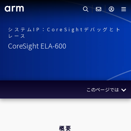
Skip to Main Content
Skip to Footer
システムIP：CoreSightデバッグとト
ARMのお問い合わせ
ARMアカウント
サーチ
製品
レース
サポート
CoreSight ELA-600
Armアカウント
IP サポート
分野
ログインしてArmアカウントにアクセスする。
Keil Tools
ログイン
販売
パートナー
企業様向けFlexible Access
このページでは
IPライセンスのお問い合わせ
開発
その他のお問い合わせ
概要
Arm Integrity Helpline
サポート&トレーニング
関連製品
教育関連
ユースケース
概要
報道関連