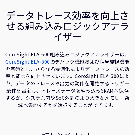
企業情報
関連情報
人材採用
データトレース効率を向上さ
研究連携
せる組み込みロジックアナラ
ウェブサイト
イザー
IR関連
セキュリティ脆弱性の報告
CoreSight ELA-600組み込みロジックアナライザーは、
CoreSight ELA-500
のデバッグ機能および信号監視機能
グローバル本社
を基盤とし、さらなる最適化によりデータトレースの効
110 Fulbourn Road
率と能力を向上させています。CoreSight ELA-600によ
Cambridge, UK
り、データのトレースや出力の動作を開始するトリガー
CB1 9NJ
条件を設定し、トレースデータを組み込みSRAMへ保存
Tel: + 44(1223) 400 400 [main reception]
Fax: + 44(1223) 400 410
するか、システム内やSoC外部のより大きなメモリー領
域へ集約するかを選択することができます。
全てのオフィスを見る