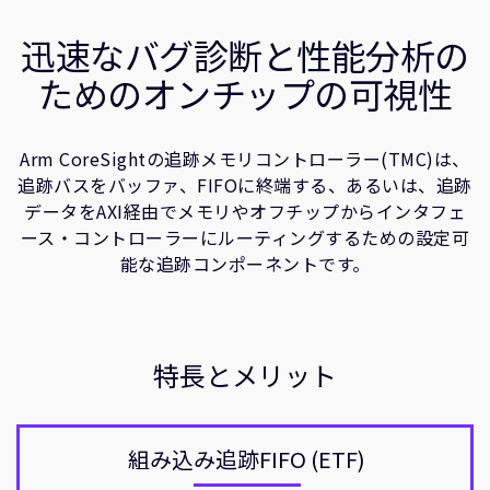
企業情報
関連情報
人材採用
迅速なバグ診断と性能分析の
研究連携
ためのオンチップの可視性
ウェブサイト
IR関連
Arm CoreSightの追跡メモリコントローラー(TMC)は、
セキュリティ脆弱性の報告
追跡バスをバッファ、FIFOに終端する、あるいは、追跡
データをAXI経由でメモリやオフチップからインタフェ
グローバル本社
ース・コントローラーにルーティングするための設定可
110 Fulbourn Road
能な追跡コンポーネントです。
Cambridge, UK
CB1 9NJ
Tel: + 44(1223) 400 400 [main reception]
Fax: + 44(1223) 400 410
特長とメリット
全てのオフィスを見る
組み込み追跡FIFO (ETF)