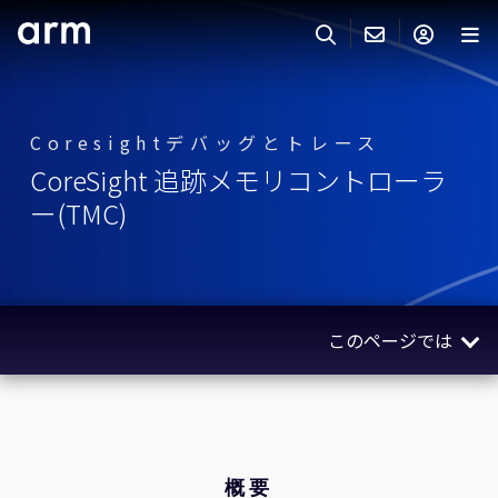
Skip to Main Content
Skip to Footer
ARMのお問い合わせ
ARMアカウント
サーチ
製品
Coresightデバッグとトレース
サポート
Armアカウント
CoreSight 追跡メモリコントローラ
IP サポート
分野
ー(TMC)
ログインしてArmアカウントにアクセスする。
Keil Tools
ログイン
販売
パートナー
企業様向けFlexible Access
このページでは
IPライセンスのお問い合わせ
開発
その他のお問い合わせ
概要
Arm Integrity Helpline
サポート&トレーニング
関連製品
教育関連
ユースケース
概要
報道関連