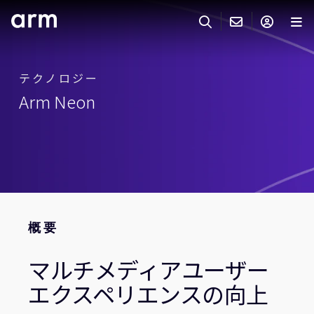
Skip to Main Content
Skip to Footer
ARMのお問い合わせ
ARMアカウント
サーチ
製品
テクノロジー
Arm Neon
サポート
Armアカウント
IP サポート
分野
ログインしてArmアカウントにアクセスする。
Keil Tools
ログイン
販売
パートナー
企業様向けFlexible Access
IPライセンスのお問い合わせ
開発
概要
その他のお問い合わせ
マルチメディアユーザー
Arm Integrity Helpline
サポート&トレーニング
エクスペリエンスの向上
教育関連
報道関連