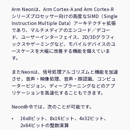
企業情報
人材採用
Arm Neonは、Arm Cortex-A and Arm Cortex-R
シリーズプロセッサー向けの高度なSIMD（Single
研究連携
Instruction Multiple Data）アーキテクチャ拡張
ウェブサイト
であり、マルチメディアのエンコード／デコー
IR関連
ド、ユーザーインターフェイス、2D/3Dグラフィ
ックスやゲーミングなど、モバイルデバイスのユ
セキュリティ脆弱性の報告
ースケースを大幅に改善する機能を備えていま
す。
グローバル本社
110 Fulbourn Road
またNeonは、信号処理アルゴリズムと機能を加速
Cambridge, UK
させ、音声・映像処理、音声・顔認識、コンピュ
CB1 9NJ
ータービジョン、ディープラーニングなどのアプ
Tel: + 44(1223) 400 400 [main reception]
リケーションを高速化することもできます。
Fax: + 44(1223) 400 410
全てのオフィスを見る
Neon命令では、次のことが可能です。
16x8ビット、8x16ビット、4x32ビット、
2x64ビットの整数演算