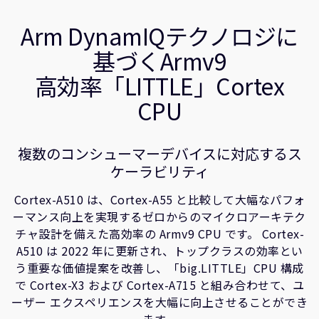
企業情報
関連情報
人材採用
Arm DynamIQテクノロジに
研究連携
基づくArmv9
ウェブサイト
高効率「LITTLE」Cortex
IR関連
CPU
セキュリティ脆弱性の報告
複数のコンシューマーデバイスに対応するス
グローバル本社
ケーラビリティ
110 Fulbourn Road
Cambridge, UK
Cortex-A510 は、Cortex-A55 と比較して大幅なパフォ
CB1 9NJ
Tel: + 44(1223) 400 400 [main reception]
ーマンス向上を実現するゼロからのマイクロアーキテク
Fax: + 44(1223) 400 410
チャ設計を備えた高効率の Armv9 CPU です。 Cortex-
A510 は 2022 年に更新され、トップクラスの効率とい
全てのオフィスを見る
う重要な価値提案を改善し、「big.LITTLE」CPU 構成
で Cortex-X3 および Cortex-A715 と組み合わせて、ユ
ーザー エクスペリエンスを大幅に向上させることができ