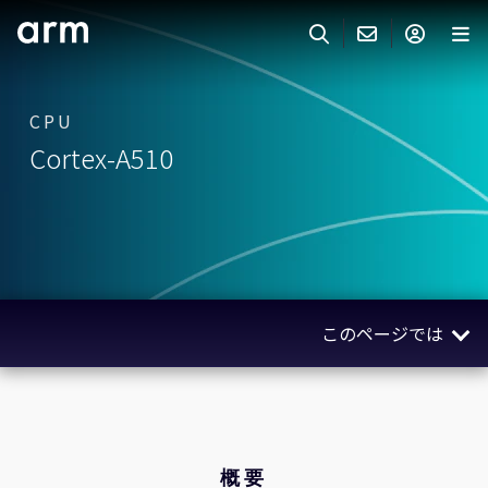
Skip to Main Content
Skip to Footer
ARMのお問い合わせ
ARMアカウント
サーチ
製品
CPU
Cortex-A510
サポート
Armアカウント
IP サポート
分野
ログインしてArmアカウントにアクセスする。
Keil Tools
ログイン
販売
パートナー
企業様向けFlexible Access
このページでは
IPライセンスのお問い合わせ
開発
その他のお問い合わせ
概要
Arm Integrity Helpline
サポート&トレーニング
製品仕様
教育関連
関連製品
概要
報道関連