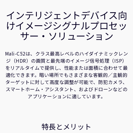
企業情報
ユースケース
人材採用
インテリジェントデバイス向
関連情報
研究連携
けイメージシグナルプロセッ
ウェブサイト
サー・ソリューション
IR関連
セキュリティ脆弱性の報告
Mali-C52は、クラス最高レベルのハイダイナミックレン
ジ（HDR）の画質と最先端のイメージ信号処理（ISP）
グローバル本社
をリアルタイムで提供し、性能または面積に合わせて最
110 Fulbourn Road
適化できます。暗い場所でもさまざまな客観的／主観的
Cambridge, UK
ターゲットに対して高度な調整が可能で、防犯カメラ、
CB1 9NJ
スマートホーム・アシスタント、およびドローンなどの
Tel: + 44(1223) 400 400 [main reception]
Fax: + 44(1223) 400 410
アプリケーションに適しています。
全てのオフィスを見る
特長とメリット