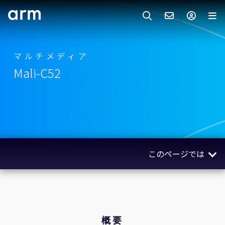
Skip to Main Content
Skip to Footer
ARMのお問い合わせ
ARMアカウント
サーチ
製品
マルチメディア
Mali-C52
サポート
Armアカウント
IP サポート
分野
ログインしてArmアカウントにアクセスする。
Keil Tools
ログイン
販売
パートナー
企業様向けFlexible Access
このページでは
IPライセンスのお問い合わせ
開発
その他のお問い合わせ
概要
Arm Integrity Helpline
サポート&トレーニング
クノロジー
教育関連
関連製品
概要
報道関連