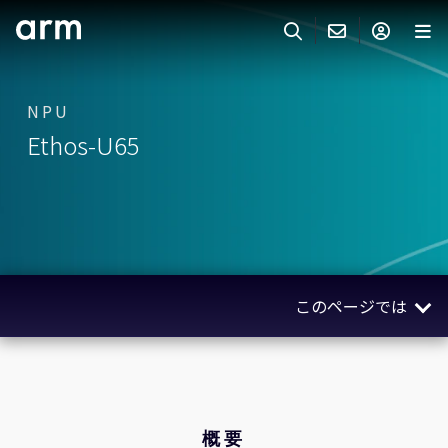
Skip to Main Content
Skip to Footer
ARMのお問い合わせ
ARMアカウント
サーチ
製品
NPU
Ethos-U65
サポート
Armアカウント
IP サポート
分野
ログインしてArmアカウントにアクセスする。
Keil Tools
ログイン
販売
パートナー
企業様向けFlexible Access
このページでは
IPライセンスのお問い合わせ
開発
その他のお問い合わせ
概要
Arm Integrity Helpline
サポート&トレーニング
クノロジー
教育関連
関連製品
概要
報道関連