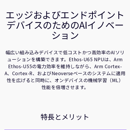
企業情報
ユースケース
人材採用
エッジおよびエンドポイント
関連情報
研究連携
デバイスのためのAIイノベー
ウェブサイト
ション
IR関連
セキュリティ脆弱性の報告
幅広い組み込みデバイスで低コストかつ高効率のAIソリ
ューションを構築できます。Ethos-U65 NPUは、Arm
グローバル本社
Ethos-U55の電力効率を維持しながら、Arm Cortex-
110 Fulbourn Road
A、Cortex-R、およびNeoverseベースのシステムに適用
Cambridge, UK
性を広げると同時に、オンデバイスの機械学習（ML）
CB1 9NJ
性能を倍増させます。
Tel: + 44(1223) 400 400 [main reception]
Fax: + 44(1223) 400 410
全てのオフィスを見る
特長とメリット