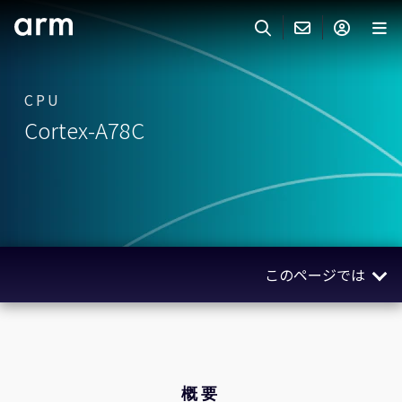
Skip to Main Content
Skip to Footer
ARMのお問い合わせ
ARMアカウント
サーチ
製品
CPU
Cortex-A78C
サポート
Armアカウント
IP サポート
分野
ログインしてArmアカウントにアクセスする。
Keil Tools
ログイン
販売
パートナー
企業様向けFlexible Access
このページでは
IPライセンスのお問い合わせ
開発
その他のお問い合わせ
概要
Arm Integrity Helpline
サポート&トレーニング
クノロジー
教育関連
関連製品
概要
報道関連