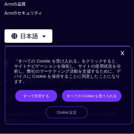
Armの品質
Armのセキュリティ
日本語
「すべての Cookie を受け入れる」をクリックすると、
サイトナビゲーションを強化し、サイトの使用状況を分
析し、弊社のマーケティング活動を支援するために、デ
バイスに Cookie を保存することに同意したことになり
サイトのご利用にあたって
利用規約
プライバシーポリシー
ます。
サプライヤー
アクセシビリティ
購読・通知設定
商標
すべて拒否する
すべての Cookie を受け入れる
現代の奴隷制に対するステートメント
用語集
Cookie 設定
Copyright © 1995-2026 Arm Limited (or its affiliates). All
rights reserved.