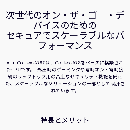
企業情報
ユースケース
人材採用
次世代のオン・ザ・ゴー・デ
関連情報
研究連携
バイスのための
ウェブサイト
セキュアでスケーラブルなパ
IR関連
フォーマンス
セキュリティ脆弱性の報告
Arm Cortex-A78Cは、Cortex-A78をベースに構築され
グローバル本社
たCPUです。 外出時のゲーミングや常時オン・常時接
110 Fulbourn Road
Cambridge, UK
続のラップトップ用の高度なセキュリティ機能を備え
CB1 9NJ
た、スケーラブルなソリューションの一部として設計さ
Tel: + 44(1223) 400 400 [main reception]
れています。
Fax: + 44(1223) 400 410
全てのオフィスを見る
特長とメリット