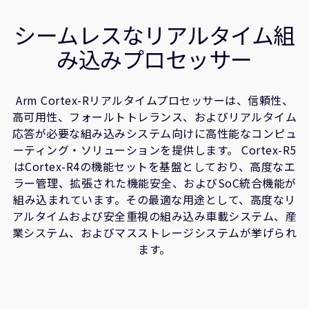
企業情報
ユースケース
人材採用
シームレスなリアルタイム組
関連製品
研究連携
み込みプロセッサー
関連情報
ウェブサイト
IR関連
Arm Cortex-Rリアルタイムプロセッサーは、信頼性、
セキュリティ脆弱性の報告
高可用性、フォールトトレランス、およびリアルタイム
応答が必要な組み込みシステム向けに高性能なコンピュ
グローバル本社
ーティング・ソリューションを提供します。 Cortex-R5
はCortex-R4の機能セットを基盤としており、高度なエ
110 Fulbourn Road
Cambridge, UK
ラー管理、拡張された機能安全、およびSoC統合機能が
CB1 9NJ
組み込まれています。その最適な用途として、高度なリ
Tel: + 44(1223) 400 400 [main reception]
アルタイムおよび安全重視の組み込み車載システム、産
Fax: + 44(1223) 400 410
業システム、およびマスストレージシステムが挙げられ
全てのオフィスを見る
ます。