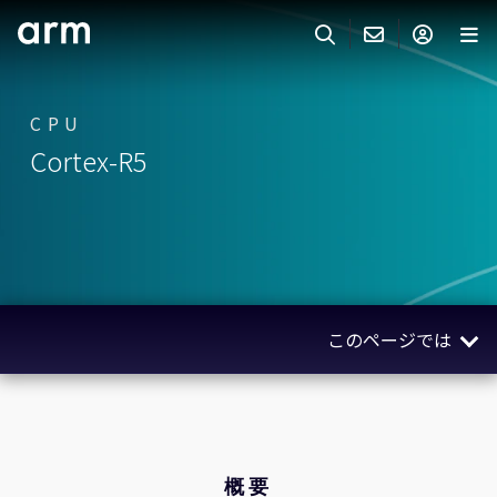
Skip to Main Content
Skip to Footer
ARMのお問い合わせ
ARMアカウント
サーチ
製品
CPU
Cortex-R5
サポート
Armアカウント
IP サポート
分野
ログインしてArmアカウントにアクセスする。
Keil Tools
ログイン
販売
パートナー
企業様向けFlexible Access
このページでは
IPライセンスのお問い合わせ
開発
その他のお問い合わせ
概要
Arm Integrity Helpline
サポート&トレーニング
製品仕様
教育関連
クノロジー
概要
報道関連