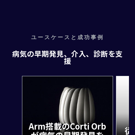
ユースケースと成功事例
病気の早期発見、介入、診断を支
援
Arm搭載のCorti Orb
従