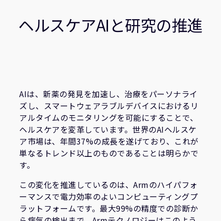
企業情報
関連情報
人材採用
ヘルスケアAIと研究の推進
研究連携
ウェブサイト
IR関連
セキュリティ脆弱性の報告
AIは、新薬の発見を加速し、治療をパーソナライ
ズし、スマートウェアラブルデバイスにおけるリ
グローバル本社
アルタイムのモニタリングを可能にすることで、
110 Fulbourn Road
Cambridge, UK
ヘルスケアを変革しています。世界のAIヘルスケ
CB1 9NJ
ア市場は、年間37%の成長を遂げており、これが
Tel: + 44(1223) 400 400 [main reception]
単なるトレンド以上のものであることは明らかで
Fax: + 44(1223) 400 410
す。
全てのオフィスを見る
この変化を推進しているのは、Armのハイパフォ
ーマンスで電力効率のよいコンピューティングプ
ラットフォームです。最大99%の精度での診断か
ら病気の検出まで、Armテクノロジーはこのよう