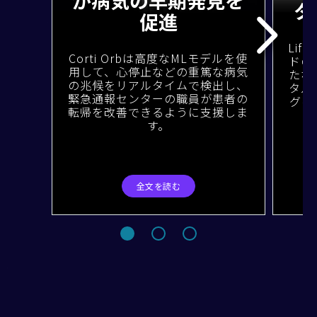
が病気の早期発見を
タ
促進
Lif
Corti Orbは高度なMLモデルを使
ドの
用して、心停止などの重篤な病気
たな
の兆候をリアルタイムで検出し、
タル
緊急通報センターの職員が患者の
グを
転帰を改善できるように支援しま
す。
全文を読む