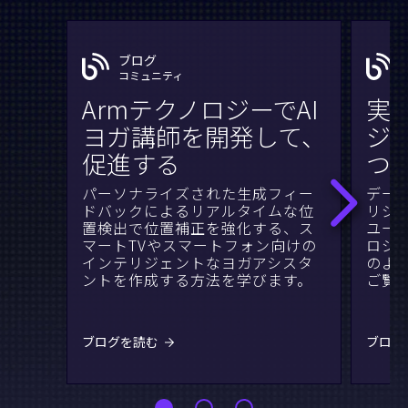
ブログ
コミュニティ
ArmテクノロジーでAI
実
ヨガ講師を開発して、
ジA
促進する
つ
パーソナライズされた生成フィー
デー
ドバックによるリアルタイムな位
リジ
置検出で位置補正を強化する、ス
ユー
マートTVやスマートフォン向けの
ロジ
インテリジェントなヨガアシスタ
のよ
ントを作成する方法を学びます。
ご覧
ブログを読む
ブログ