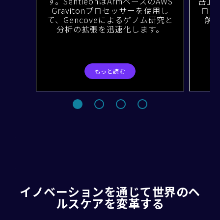
す。SentieonはArmベースのAWS
岳」は
Gravitonプロセッサーを使用し
ロナ
て、Gencoveによるゲノム研究と
解
分析の拡張を迅速化します。
もっと読む
イノベーションを通じて世界のヘ
ルスケアを変革する