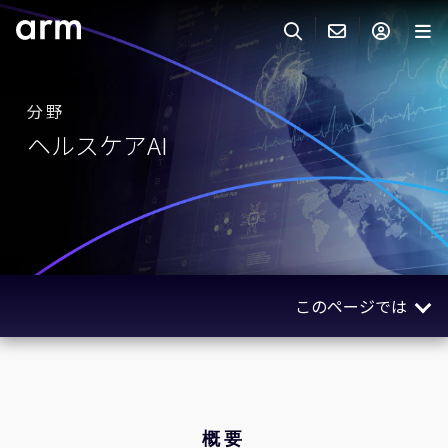
Skip to Main Content
Skip to Footer
ARMのお問い合わせ
ARMアカウント
サーチ
製品
分野
ヘルスケアAI
サポート
Armアカウント
IP サポート
分野
ログインしてArmアカウントにアクセスする。
Keil Tools
ログイン
販売
パートナー
企業様向けFlexible Access
このページでは
IPライセンスのお問い合わせ
開発
その他のお問い合わせ
概要
Arm Integrity Helpline
サポート&トレーニング
ユースケースと成功事例
教育関連
テクノロジー
概要
報道関連