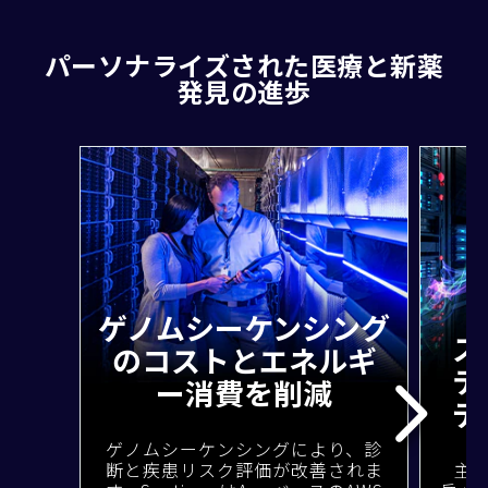
パーソナライズされた医療と新薬
発見の進歩
ゲノムシーケンシング
ス
のコストとエネルギ
テ
ー消費を削減
デ
ゲノムシーケンシングにより、診
断と疾患リスク評価が改善されま
主