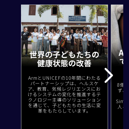
A
世界の子どもたちの
で
健康状態の改善
ArmとUNICEFの10年間にわたる
パートナーシップは、ヘルスケ
8億
ア、教育、気候レジリエンスにお
ず、
けるシステムの変化を推進するテ
限
クノロジー主導のソリューション
Sim
を通じて、子どもたちの生活に変
人々
革をもたらしています。