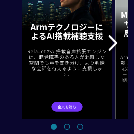
Me
サ
Armテクノロジーに
康
よるAI搭載補聴支援
RelaJetのAI搭載音声拡張エンジン
は、聴覚障害のある人が混雑した
Arm
空間でも声を聞き分け、より明瞭
載した
な会話を行えるように支援しま
心拍
す。
ーン
期発
全文を読む