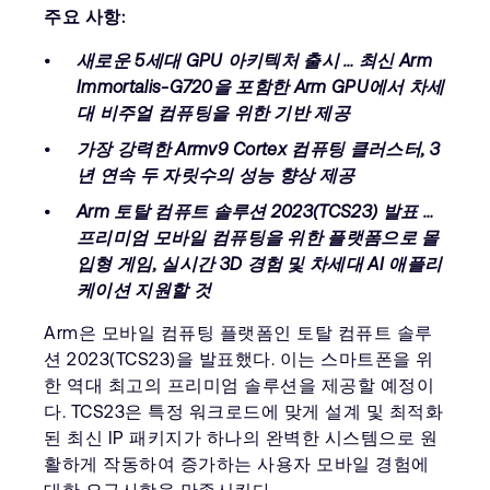
Company
Support Cases
주요 사항
:
Recruitment
Developer Program
새로운
5
세대
GPU
아키텍처 출시
…
최신
Arm
Research collaboration
Immortalis-G720
을 포함한
Arm GPU
에서 차세
Dashboard
Website issues
대 비주얼 컴퓨팅을 위한 기반 제공
Investor relations
Manage your account
가장 강력한
Armv9 Cortex
컴퓨팅 클러스터
, 3
Report security vulnerability
년 연속 두 자릿수의 성능 향상 제공
Profile and Settings
Bank verification
Arm
토탈 컴퓨트 솔루션
2023(TCS23)
발표
…
프리미엄 모바일 컴퓨팅을 위한 플랫폼으로 몰
입형 게임
,
실시간
3D
경험 및 차세대
AI
애플리
Arm global headquarters
케이션 지원할 것
110 Fulbourn Road
Cambridge, UK
Arm은 모바일 컴퓨팅 플랫폼인 토탈 컴퓨트 솔루
CB1 9NJ
션 2023(TCS23)을 발표했다. 이는 스마트폰을 위
Tel: + 44(1223) 400 400 [main reception]
한 역대 최고의 프리미엄 솔루션을 제공할 예정이
Fax: + 44(1223) 400 410
다. TCS23은 특정 워크로드에 맞게 설계 및 최적화
See global offices
된 최신 IP 패키지가 하나의 완벽한 시스템으로 원
활하게 작동하여 증가하는 사용자 모바일 경험에