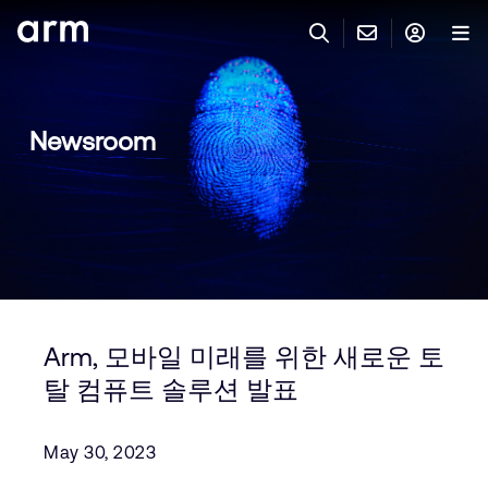
Skip to Main Content
Skip to Footer
ARM ACCOUNT
CONTACT ARM
SEARCH
Products
Newsroom
Support
Arm Account
IP support: Open a case
Markets
Log in to access your Arm Account.
Keil tools
Login
Sales
Partners
Need an Arm ID?
Register here
General sales inquiries
Flexible Access for enterprises
Developers
Arm, 모바일 미래를 위한 새로운 토
Quick Links
Other inquiries
탈 컴퓨트 솔루션 발표
Account
Arm integrity helpline
Support & Training
Products
Education programs
May 30, 2023
Tools and Software
Media relations