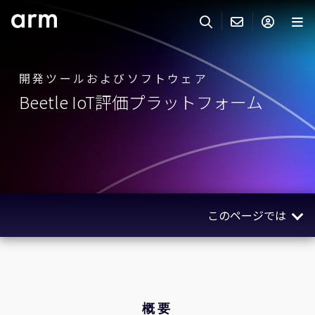
Skip to Main Content
Skip to Footer
ARMのお問い合わせ
ARMアカウント
サーチ
製品
開発ツールおよびソフトウェア
Beetle IoT評価プラットフォーム
サポート
Armアカウント
IP サポート
分野
ログインしてArmアカウントにアクセスする。
Keil Tools
ログイン
販売
パートナー
企業様向けFlexible Access
このページでは
IPライセンスのお問い合わせ
開発
その他のお問い合わせ
概要
Arm Integrity Helpline
サポート&トレーニング
適用例
教育関連
関連製品
概要
報道関連