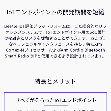
企業情報
人材採用
IoTエンドポイントの開発期間を短縮
研究連携
ウェブサイト
Beetle IoT評価プラットフォームは、した総合的なリフ
IR関連
ァレンスシステムで、IoTエンドポイント用のSoC設計
の複雑さとリスクを緩和することができます。 さまざま
セキュリティ脆弱性の報告
なペリフェラルやインタフェースを持ち、特にArm
Cortex-MプロセッサーおよびArm Cordio Bluetooth
グローバル本社
Smart RadioのIPと使用できるよう設計されています。
110 Fulbourn Road
Cambridge, UK
CB1 9NJ
Tel: + 44(1223) 400 400 [main reception]
Fax: + 44(1223) 400 410
特長とメリット
全てのオフィスを見る
すべてがそろったIoTエンドポイント