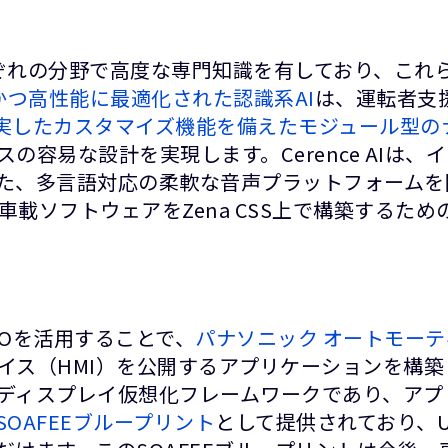
は、それぞれの分野で高度な専門知識を有しており、
かつ高性能に最適化された認識系AI
は、運転者支
実したカスタマイズ機能を備えたモジュール型のナ
の容易な設計を実現します。Cerence AIは
た、多言語対応の柔軟な音声プラットフォームを
載ソフトウェアをZena CSS上で構築するた
IOを活用することで、
パナソニック オートモー
（HMI）を公開するアプリケーションを構築してい
ディスプレイ仮想化フレームワークであり、アプ
SOAFEEブループリント
として提供されており、Uni