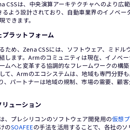
na CSSは、中央演算アーキテクチャへのより
きるよう設計されており、自動車業界のイノベー
現できます。
したプラットフォーム
ため、Zena CSSには、ソフトウェア、ミド
結します。Armのコミュニティは現在、イノベ
ームへと変革する協調的なフレームワークの構築
して、Armのエコシステムは、地域も専門分野
より、パートナーは地域の規制、市場の需要、顧
・ソリューション
ムは、プレシリコンのソフトウェア開発用の
仮想プ
けの
SOAFEE
の手法を活用することで、各社のソリ