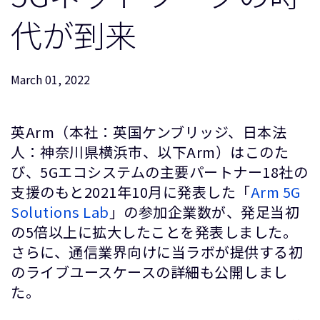
企業情報
人材採用
代が到来
研究連携
ウェブサイト
March 01, 2022
IR関連
セキュリティ脆弱性の報告
英Arm（本社：英国ケンブリッジ、日本法
人：神奈川県横浜市、以下Arm）はこのた
グローバル本社
び、5Gエコシステムの主要パートナー18社の
110 Fulbourn Road
Cambridge, UK
支援のもと2021年10月に発表した「
Arm 5G
CB1 9NJ
Solutions Lab
」の参加企業数が、発足当初
Tel: + 44(1223) 400 400 [main reception]
Fax: + 44(1223) 400 410
の5倍以上に拡大したことを発表しました。
さらに、通信業界向けに当ラボが提供する初
全てのオフィスを見る
のライブユースケースの詳細も公開しまし
た。