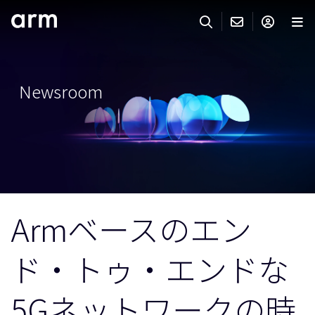
Skip to Main Content
Skip to Footer
ARMのお問い合わせ
ARMアカウント
サーチ
製品
Newsroom
サポート
Armアカウント
IP サポート
分野
ログインしてArmアカウントにアクセスする。
Keil Tools
ログイン
販売
パートナー
企業様向けFlexible Access
Armベースのエン
IPライセンスのお問い合わせ
開発
その他のお問い合わせ
ド・トゥ・エンドな
Arm Integrity Helpline
サポート&トレーニング
教育関連
5Gネットワークの時
報道関連