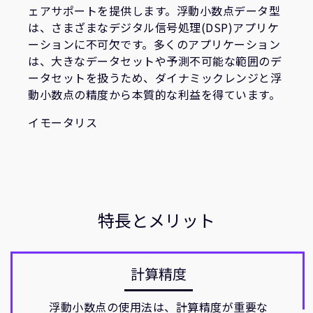
企業情報
ェアサポートを提供します。浮動小数点データ型
人材採用
は、さまざまなデジタル信号処理(DSP)アプリケ
研究連携
ーションに不可欠です。多くのアプリケーション
は、大きなデータセットや予測不可能な範囲のデ
ウェブサイト
ータセットを扱うため、ダイナミックレンジと浮
IR関連
動小数点の精度から本質的な利益を得ています。
セキュリティ脆弱性の報告
イモータリス
グローバル本社
110 Fulbourn Road
Cambridge, UK
CB1 9NJ
Tel: + 44(1223) 400 400 [main reception]
特長とメリット
Fax: + 44(1223) 400 410
全てのオフィスを見る
計算精度
浮動小数点の使用法は、計算精度が重要な