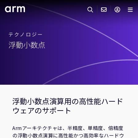
Skip to Main Content
Skip to Footer
ARMのお問い合わせ
ARMアカウント
サーチ
製品
テクノロジー
浮動小数点
サポート
Armアカウント
IP サポート
分野
ログインしてArmアカウントにアクセスする。
Keil Tools
ログイン
販売
パートナー
企業様向けFlexible Access
IPライセンスのお問い合わせ
開発
浮動小数点演算用の高性能ハード
その他のお問い合わせ
ウェアのサポート
Arm Integrity Helpline
サポート&トレーニング
教育関連
Armアーキテクチャは、半精度、単精度、倍精度
の浮動小数点演算に高性能かつ高効率なハードウ
報道関連