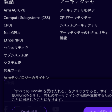
製品
アーキテクチャ
Arm AGI CPU
アーキテクチャを学ぶ
Compute Subsystems (CSS)
CPUアーキテクチャ
CPUs
システムアーキテクチャ
Mali GPUs
アーキテクチャのセキュリティ
機能
Ethos NPUs
セキュリティIP
サブシステムIP
システムIP
開発ツール
Armテクノロジーのライセン
ス取得
「すべての Cookie を受け入れる」をクリックすると、サ
使用状況を分析し、弊社のマーケティング活動を支援するために、
ことに同意したことになります。
すべて拒否する
Cookie 設定