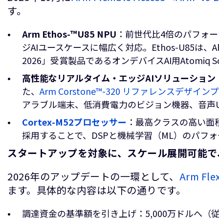
す。
Arm Ethos-™U85 NPU
：前世代比4倍のパフォ
ジAIユースケースに幅広く対応。Ethos-U85は、Ali
2026」受賞製品であるオンデバイスAI用Atomiq
高性能なリアルタイム・エッジAIソリューション
た、
Arm Corstone™-320 リファレンスデザ
アラブル端末、低消費電力のビジョン機器、音声U
Cortex-M52プロセッサー
：最高クラスの高い面積
採用することで、DSPと機械学習（ML）のパフ
スタートアップを対象に、スケール展開可能で
2026年のアップデートの一環として、
Arm Flex
ます。具体的な内容は以下の通りです。
調達資金の基準額を引き上げ：5,000万ドルへ（従来