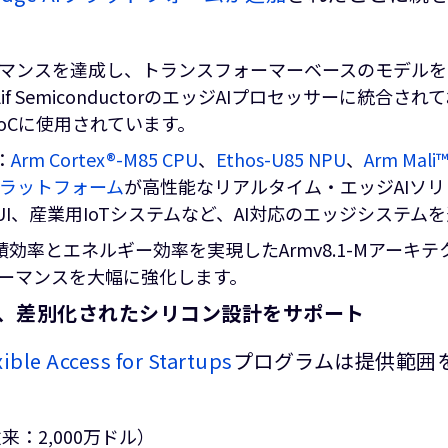
ーマンスを達成し、トランスフォーマーベースのモデル
f SemiconductorのエッジAIプロセッサーに統合されており
 SoCに使用されています。
：
Arm Cortex®-M85 CPU
、
Ethos-U85 NPU
、
Arm Mali™
インプラットフォーム
が高性能なリアルタイム・エッジAIソリ
I、産業用IoTシステムなど、AI対応のエッジシステム
効率とエネルギー効率を実現したArmv8.1-Mアーキ
ォーマンスを大幅に強化します。
、差別化されたシリコン設計をサポート
ible Access for Startups
プログラムは提供範囲
：2,000万ドル）