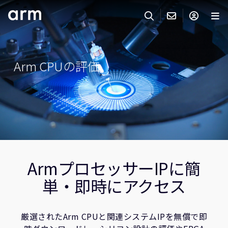
Skip to Main Content
Skip to Footer
ARMのお問い合わせ
ARMアカウント
サーチ
製品
Arm CPUの評価
サポート
Armアカウント
IP サポート
分野
ログインしてArmアカウントにアクセスする。
Keil Tools
ログイン
販売
パートナー
企業様向けFlexible Access
IPライセンスのお問い合わせ
開発
ArmプロセッサーIPに簡
その他のお問い合わせ
単・即時にアクセス
Arm Integrity Helpline
サポート&トレーニング
教育関連
厳選されたArm CPUと関連システムIPを無償で即
報道関連