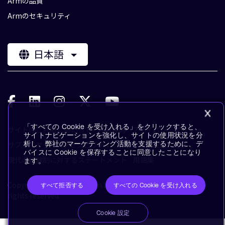
Armの品質
Armのセキュリティ
日本語
「すべての Cookie を受け入れる」をクリックすると、
サイトのご利用にあたって
利用規約
プライバシーポリシー
サイトナビゲーションを強化し、サイトの使用状況を分
サプライヤー
析し、弊社のマーケティング活動を支援するために、デ
アクセシビリティ
購読・通知設定
商標
バイスに Cookie を保存することに同意したことになり
現代の奴隷制に対するステートメント
用語集
ます。
Copyright © 1995-2026 Arm Limited (or its affiliates). All
すべて拒否する
すべての Cookie を受け入れる
rights reserved.
Cookie 設定