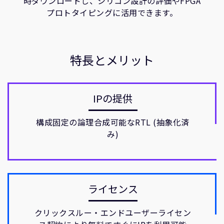
時ダウンロードし、シリコン設計の評価やFPGA
企業情報
プロトタイピングに活用できます。
人材採用
研究連携
ウェブサイト
特長とメリット
IR関連
セキュリティ脆弱性の報告
IPの提供
グローバル本社
110 Fulbourn Road
構成固定の論理合成可能なRTL (抽象化済
Cambridge, UK
み)
CB1 9NJ
Tel: + 44(1223) 400 400 [main reception]
Fax: + 44(1223) 400 410
全てのオフィスを見る
ライセンス
クリックスルー・エンドユーザーライセン