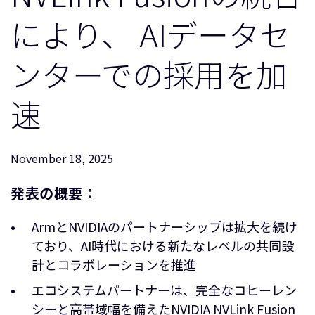
企業情報
人材採用
により、 AIデータセ
研究連携
ンターでの採用を加
ウェブサイト
IR関連
速
セキュリティ脆弱性の報告
グローバル本社
November 18, 2025
110 Fulbourn Road
Cambridge, UK
発表の概要：
CB1 9NJ
Tel: + 44(1223) 400 400 [main reception]
Fax: + 44(1223) 400 410
ArmとNVIDIAのパートナーシップは拡大を続け
ており、AI時代における新たなレベルの共同設
全てのオフィスを見る
計とコラボレーションを推進
エコシステムパートナーは、完全なコヒーレン
シーと高帯域幅を備えたNVIDIA NVLink Fusion