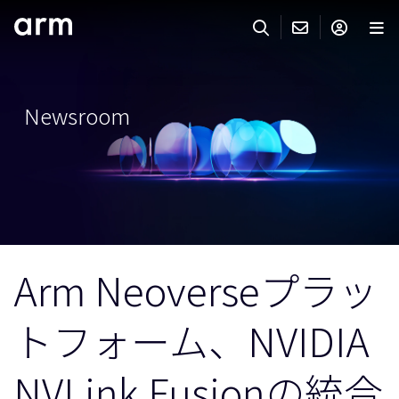
Skip to Main Content
Skip to Footer
ARMのお問い合わせ
ARMアカウント
サーチ
製品
Newsroom
サポート
Armアカウント
IP サポート
分野
ログインしてArmアカウントにアクセスする。
Keil Tools
ログイン
販売
パートナー
企業様向けFlexible Access
Arm Neoverseプラッ
IPライセンスのお問い合わせ
開発
その他のお問い合わせ
トフォーム、NVIDIA
Arm Integrity Helpline
サポート&トレーニング
教育関連
NVLink Fusionの統合
報道関連