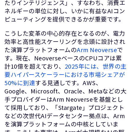
たりインテリジェンス」、すなわち、消費エ
ネルギーの単位に対し、いかに有益なAIコン
ピューティングを提供できるかが重要です。
こうした変革の中心的存在となるのが、電力
効率と高性能スケーリングを念頭に設計され
た演算プラットフォームの
Arm Neoverse
で
す。現在、NeoverseベースのCPUコアは累
計10億を超えており、
2025年には、世界の主
要ハイパースケーラーにおける市場シェアが
50%に到達
する見通しです。AWS、
Google、Microsoft、Oracle、Metaなどの大
手プロバイダーはArm Neoverseを基盤とし
て採用しており、「Stargate」プロジェクト
などの次世代AIデータセンター拠点は、Arm
を演算プラットフォームの中核としていま