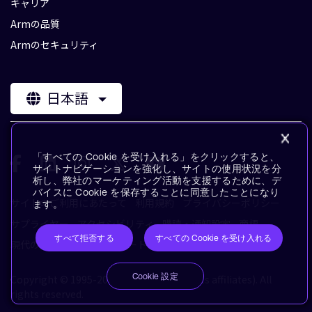
キャリア
Armの品質
Armのセキュリティ
日本語
「すべての Cookie を受け入れる」をクリックすると、
サイトナビゲーションを強化し、サイトの使用状況を分
析し、弊社のマーケティング活動を支援するために、デ
バイスに Cookie を保存することに同意したことになり
サイトのご利用にあたって
利用規約
プライバシーポリシー
ます。
サプライヤー
アクセシビリティ
購読・通知設定
商標
すべて拒否する
すべての Cookie を受け入れる
現代の奴隷制に対するステートメント
用語集
Cookie 設定
Copyright © 1995-2026 Arm Limited (or its affiliates). All
rights reserved.