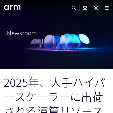
Skip to Main Content
Skip to Footer
ARMのお問い合わせ
ARMアカウント
サーチ
製品
Newsroom
サポート
Armアカウント
IP サポート
分野
ログインしてArmアカウントにアクセスする。
Keil Tools
ログイン
販売
パートナー
企業様向けFlexible Access
2025年、大手ハイパ
IPライセンスのお問い合わせ
開発
その他のお問い合わせ
ースケーラーに出荷
Arm Integrity Helpline
サポート&トレーニング
教育関連
される演算リソース
報道関連