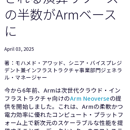
企業情報
人材採用
の半数がArmベース
研究連携
に
ウェブサイト
IR関連
セキュリティ脆弱性の報告
April 03, 2025
著：モハメド・アワッド、シニア・バイスプレジ
グローバル本社
デント兼インフラストラクチャ事業部門ジェネラ
110 Fulbourn Road
Cambridge, UK
ル・マネージャー
CB1 9NJ
Tel: + 44(1223) 400 400 [main reception]
今から6年前、Armは次世代クラウド・イン
Fax: + 44(1223) 400 410
フラストラクチャ向けの
Arm Neoverse
の提
全てのオフィスを見る
供を開始しました。これは、Armの柔軟かつ
電力効率に優れたコンピュート・プラットフ
ォーム上で新次元のスケーラブルな性能を提