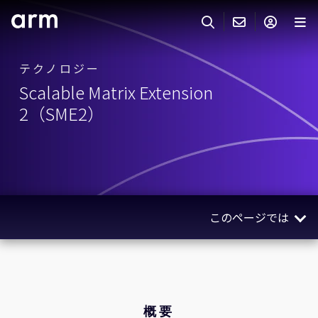
Skip to Main Content
Skip to Footer
テクノロジー
ARMのお問い合わせ
ARMアカウント
サーチ
製品
Scalable Matrix Extension
サポート
2（SME2）
Armアカウント
IP サポート
分野
ログインしてArmアカウントにアクセスする。
Keil Tools
ログイン
販売
パートナー
企業様向けFlexible Access
このページでは
IPライセンスのお問い合わせ
開発
その他のお問い合わせ
概要
Arm Integrity Helpline
サポート&トレーニング
メリット
教育関連
特長
概要
報道関連