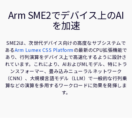
企業情報
開発者
人材採用
Arm SME2でデバイス上のAI
関連情報
研究連携
を加速
ウェブサイト
IR関連
SME2は、次世代デバイス向けの高度なサブシステムで
セキュリティ脆弱性の報告
ある
Arm Lumex CSS Platform
の最新のCPU拡張機能で
あり、行列演算をデバイス上で高速化するように設計さ
グローバル本社
れています。これにより、AIおよびMLモデル、特にトラ
110 Fulbourn Road
ンスフォーマー、畳み込みニューラルネットワーク
Cambridge, UK
（CNN）、大規模言語モデル（LLM）で一般的な行列乗
CB1 9NJ
算などの演算を多用するワークロードに効果を発揮しま
Tel: + 44(1223) 400 400 [main reception]
す。
Fax: + 44(1223) 400 410
全てのオフィスを見る