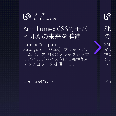
ブログ
Arm Lumex CSS
Arm Lumex CSSでモバ
SM
イルAIの未来を推進
の
Lumex Compute
SME
Subsystem（CSS）プラットフォ
マン
ームは、次世代のフラッグシップ
性に
モバイルデバイス向けに高性能AI
ンス
テクノロジーを提供します。
い。
ニュースを読む
ブログ