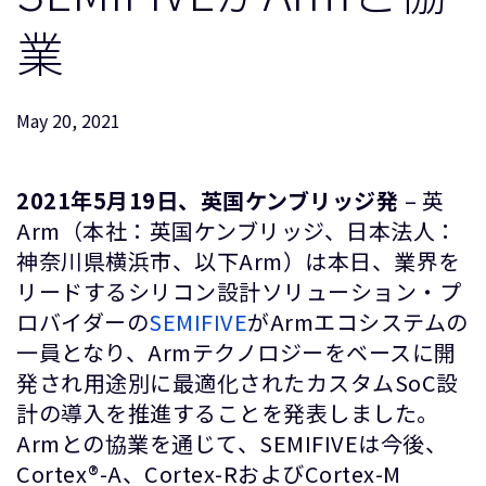
企業情報
人材採用
業
研究連携
ウェブサイト
May 20, 2021
IR関連
セキュリティ脆弱性の報告
2021年5月19日、英国ケンブリッジ発
– 英
Arm（本社：英国ケンブリッジ、日本法人：
グローバル本社
神奈川県横浜市、以下Arm）は本日、業界を
110 Fulbourn Road
Cambridge, UK
リードするシリコン設計ソリューション・プ
CB1 9NJ
ロバイダーの
SEMIFIVE
がArmエコシステムの
Tel: + 44(1223) 400 400 [main reception]
Fax: + 44(1223) 400 410
一員となり、Armテクノロジーをベースに開
発され用途別に最適化されたカスタムSoC設
全てのオフィスを見る
計の導入を推進することを発表しました。
Armとの協業を通じて、SEMIFIVEは今後、
Cortex®-A、Cortex-RおよびCortex-M