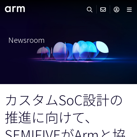
Skip to Main Content
Skip to Footer
ARMのお問い合わせ
ARMアカウント
サーチ
製品
Newsroom
サポート
Armアカウント
IP サポート
分野
ログインしてArmアカウントにアクセスする。
Keil Tools
ログイン
販売
パートナー
企業様向けFlexible Access
カスタムSoC設計の
IPライセンスのお問い合わせ
開発
その他のお問い合わせ
推進に向けて、
Arm Integrity Helpline
サポート&トレーニング
教育関連
SEMIFIVEがArmと協
報道関連