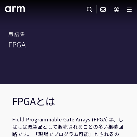
Skip to Main Content
Skip to Footer
ARMのお問い合わせ
ARMアカウント
サーチ
製品
用語集
FPGA
サポート
Armアカウント
IP サポート
分野
ログインしてArmアカウントにアクセスする。
Keil Tools
ログイン
販売
パートナー
企業様向けFlexible Access
IPライセンスのお問い合わせ
開発
FPGAとは
その他のお問い合わせ
Arm Integrity Helpline
サポート&トレーニング
Field Programmable Gate Arrays (FPGA)は、し
教育関連
ばしば既製品として販売されることの多い集積回
路です。 「現場でプログラム可能」とされるの
報道関連