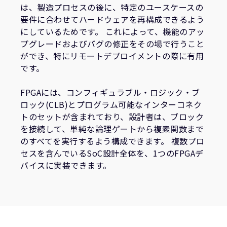
企業情報
は、製造プロセスの後に、特定のユースケースの
人材採用
要件に合わせてハードウェアを再構成できるよう
研究連携
にしているためです。 これによって、機能のアッ
プグレードおよびバグの修正をその場で行うこと
ウェブサイト
ができ、特にリモートデプロイメントの際に有用
IR関連
です。
セキュリティ脆弱性の報告
FPGAには、コンフィギュラブル・ロジック・ブ
ロック(CLB)とプログラム可能なインターコネク
グローバル本社
トのセットが含まれており、設計者は、ブロック
110 Fulbourn Road
を接続して、単純な論理ゲートから複素関数まで
Cambridge, UK
のすべてを実行するよう構成できます。 複数プロ
CB1 9NJ
Tel: + 44(1223) 400 400 [main reception]
セスを含んでいるSoC設計全体を、1つのFPGAデ
Fax: + 44(1223) 400 410
バイスに実装できます。
全てのオフィスを見る