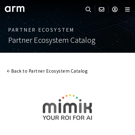
Skip to Main Content
Skip to Footer
PARTNER ECOSYSTEM
ARMのお問い合わせ
ARMアカウント
サーチ
製品
Partner Ecosystem Catalog
サポート
Armアカウント
IP サポート
分野
ログインしてArmアカウントにアクセスする。
Keil Tools
ログイン
Back to Partner Ecosystem Catalog
販売
パートナー
企業様向けFlexible Access
IPライセンスのお問い合わせ
開発
その他のお問い合わせ
Arm Integrity Helpline
サポート&トレーニング
教育関連
報道関連