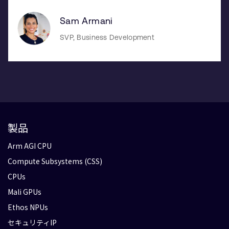
Sam Armani
SVP, Business Development
製品
Arm AGI CPU
Compute Subsystems (CSS)
CPUs
Mali GPUs
Ethos NPUs
セキュリティIP