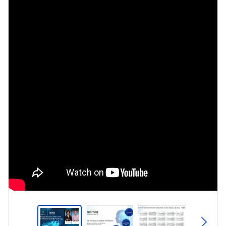
Type
Market
Solution
Connectivity
Brief
Embedded