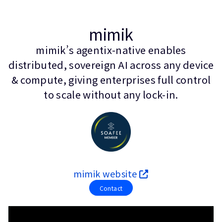
企業情報
人材採用
mimik
研究連携
ウェブサイト
mimik’s agentix-native enables
IR関連
distributed, sovereign AI across any device
セキュリティ脆弱性の報告
& compute, giving enterprises full control
to scale without any lock-in.
グローバル本社
110 Fulbourn Road
Cambridge, UK
CB1 9NJ
Tel: + 44(1223) 400 400 [main reception]
Fax: + 44(1223) 400 410
mimik website
全てのオフィスを見る
Contact