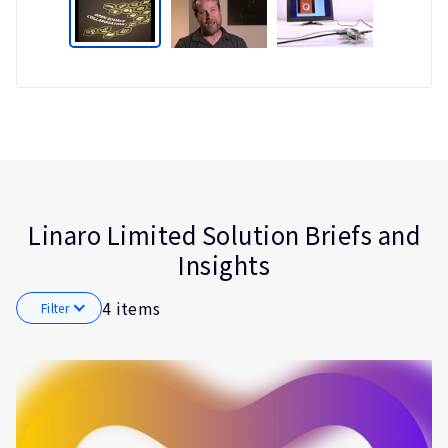
Type
Market
Solution
Internet of Things
Linaro Limited Solution Briefs and
Brief
(IoT)
Insights
Insights
Automotive
4 items
Filter