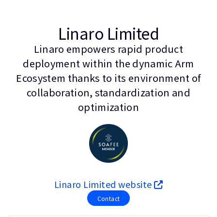
企業情報
人材採用
Linaro Limited
研究連携
ウェブサイト
Linaro empowers rapid product
IR関連
deployment within the dynamic Arm
セキュリティ脆弱性の報告
Ecosystem thanks to its environment of
collaboration, standardization and
グローバル本社
optimization
110 Fulbourn Road
Cambridge, UK
CB1 9NJ
Tel: + 44(1223) 400 400 [main reception]
Fax: + 44(1223) 400 410
全てのオフィスを見る
Linaro Limited website
Contact