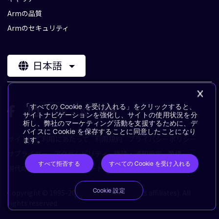
Armの品質
Armのセキュリティ
日本語
「すべての Cookie を受け入れる」をクリックすると、
サイトナビゲーションを強化し、サイトの使用状況を分
析し、弊社のマーケティング活動を支援するために、デ
バイスに Cookie を保存することに同意したことになり
サイトのご利用にあたって
利用規約
プライバシーポリシー
ます。
サプライヤー
アクセシビリティ
購読・通知設定
商標
すべて拒否する
すべての Cookie を受け入れる
現代の奴隷制に対するステートメント
用語集
Cookie 設定
Copyright © 1995-2026 Arm Limited (or its affiliates). All
rights reserved.