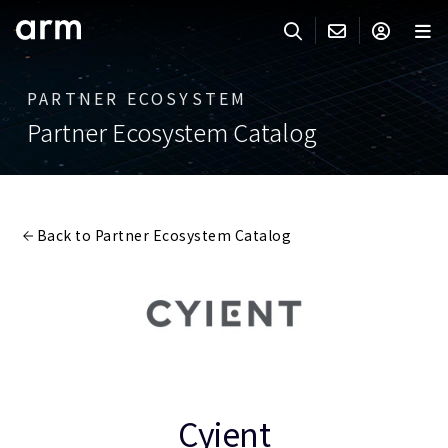
Skip to Main Content
Skip to Footer
PARTNER ECOSYSTEM
ARMのお問い合わせ
ARMアカウント
サーチ
製品
Partner Ecosystem Catalog
サポート
Armアカウント
IP サポート
分野
ログインしてArmアカウントにアクセスする。
Keil Tools
ログイン
Back to Partner Ecosystem Catalog
販売
パートナー
企業様向けFlexible Access
IPライセンスのお問い合わせ
開発
その他のお問い合わせ
Arm Integrity Helpline
サポート&トレーニング
教育関連
Cyient
報道関連