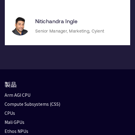
Nitichandra Ingle
Senior Manager, Marketing, Cyient
製品
Arm AGI CPU
Compute Subsystems (CSS)
CPUs
Mali GPUs
Ethos NPUs