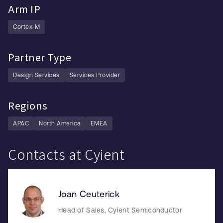
Arm IP
Cortex-M
Partner Type
Design Services
Services Provider
Regions
APAC
North America
EMEA
Contacts at Cyient
Joan Ceuterick
Head of Sales, Cyient Semiconductor