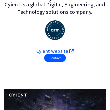
企業情報
Cyient is a global Digital, Engineering, and
人材採用
Technology solutions company.
研究連携
ウェブサイト
IR関連
セキュリティ脆弱性の報告
Cyient website
グローバル本社
Contact
110 Fulbourn Road
Cambridge, UK
CB1 9NJ
Tel: + 44(1223) 400 400 [main reception]
Fax: + 44(1223) 400 410
全てのオフィスを見る