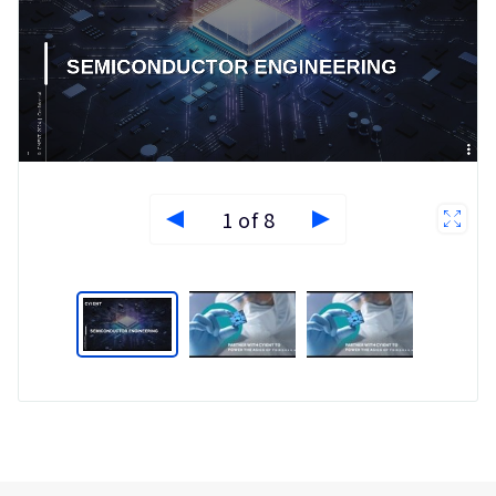
1 of 8
Type
Market
Solution
Industrial