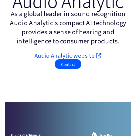
Audio Analytic
企業情報
人材採用
As a global leader in sound recognition
研究連携
Audio Analytic's compact AI technology
ウェブサイト
provides a sense of hearing and
IR関連
intelligence to consumer products.
セキュリティ脆弱性の報告
Audio Analytic website
Contact
グローバル本社
110 Fulbourn Road
Cambridge, UK
CB1 9NJ
Tel: + 44(1223) 400 400 [main reception]
Fax: + 44(1223) 400 410
全てのオフィスを見る