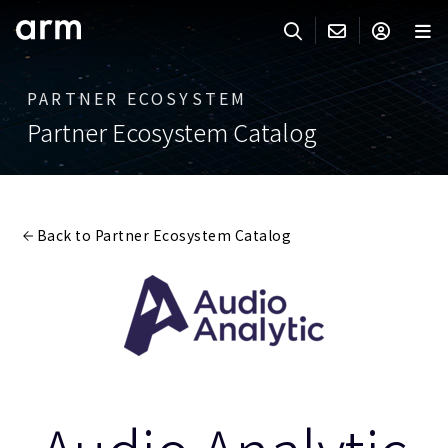
Skip to Main Content
Skip to Footer
PARTNER ECOSYSTEM
ARMのお問い合わせ
ARMアカウント
サーチ
製品
Partner Ecosystem Catalog
サポート
Armアカウント
IP サポート
分野
ログインしてArmアカウントにアクセスする。
Keil Tools
ログイン
Back to Partner Ecosystem Catalog
販売
パートナー
企業様向けFlexible Access
IPライセンスのお問い合わせ
開発
その他のお問い合わせ
Arm Integrity Helpline
サポート&トレーニング
教育関連
報道関連