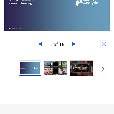
1 of 16
Type
Market
Solution
Internet of Things