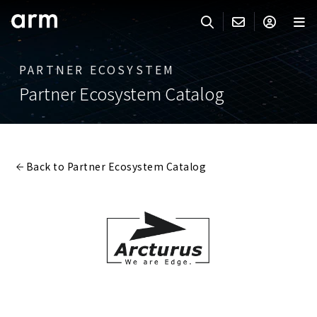
Skip to Main Content
Skip to Footer
PARTNER ECOSYSTEM
ARMのお問い合わせ
ARMアカウント
サーチ
製品
Partner Ecosystem Catalog
サポート
Armアカウント
IP サポート
分野
ログインしてArmアカウントにアクセスする。
Keil Tools
ログイン
Back to Partner Ecosystem Catalog
販売
パートナー
企業様向けFlexible Access
IPライセンスのお問い合わせ
開発
その他のお問い合わせ
Arm Integrity Helpline
サポート&トレーニング
教育関連
報道関連