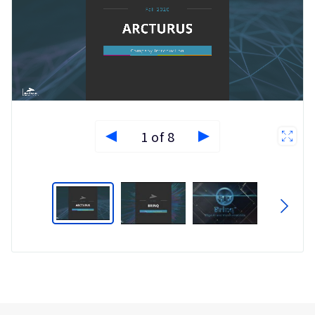
1 of 8
Type
Market
Solution
Artificial intelligence
Brief
Embedded