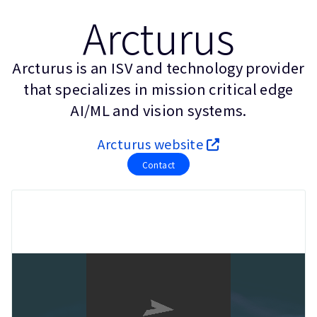
企業情報
Arcturus
人材採用
研究連携
ウェブサイト
Arcturus is an ISV and technology provider
IR関連
that specializes in mission critical edge
AI/ML and vision systems.
セキュリティ脆弱性の報告
Arcturus website
グローバル本社
Contact
110 Fulbourn Road
Cambridge, UK
CB1 9NJ
Tel: + 44(1223) 400 400 [main reception]
Fax: + 44(1223) 400 410
全てのオフィスを見る