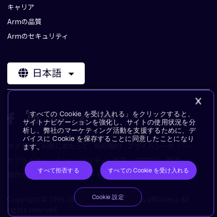
キャリア
Armの品質
Armのセキュリティ
日本語
「すべての Cookie を受け入れる」をクリックすると、
サイトナビゲーションを強化し、サイトの使用状況を分
析し、弊社のマーケティング活動を支援するために、デ
バイスに Cookie を保存することに同意したことになり
サイトのご利用にあたって
利用規約
プライバシーポリシー
ます。
サプライヤー
アクセシビリティ
購読・通知設定
商標
すべて拒否する
すべての Cookie を受け入れる
現代の奴隷制に対するステートメント
用語集
Cookie 設定
Copyright © 1995-2026 Arm Limited (or its affiliates). All
rights reserved.