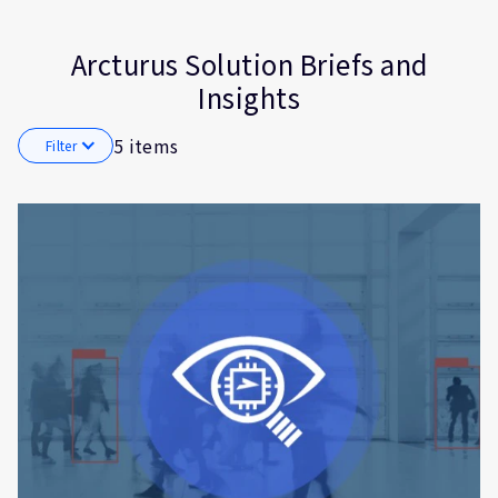
Insights
Smart Cameras
Smart Cities
Internet of Things (IoT)
Arcturus Solution Briefs and
Edge Gateway
Insights
Smart Homes
5 items
Filter