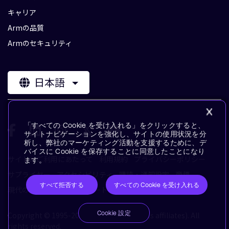
キャリア
Armの品質
Armのセキュリティ
日本語
「すべての Cookie を受け入れる」をクリックすると、
サイトナビゲーションを強化し、サイトの使用状況を分
析し、弊社のマーケティング活動を支援するために、デ
バイスに Cookie を保存することに同意したことになり
サイトのご利用にあたって
利用規約
プライバシーポリシー
ます。
サプライヤー
アクセシビリティ
購読・通知設定
商標
すべて拒否する
すべての Cookie を受け入れる
現代の奴隷制に対するステートメント
用語集
Cookie 設定
Copyright © 1995-2026 Arm Limited (or its affiliates). All
rights reserved.