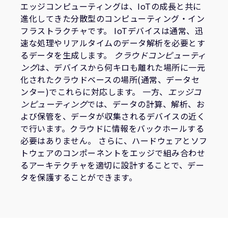
企業情報
エッジコンピューティングは、IoTの成長と共に
人材採用
進化してきた分散型のコンピューティング・イン
研究連携
フラストラクチャです。 IoTデバイスは通常、迅
速な処理やリアルタイムのデータ解析を必要とす
ウェブサイト
るデータを生成します。
クラウドコンピューティ
IR関連
ング
は、デバイスから何キロも離れた場所に一元
セキュリティ脆弱性の報告
化されたクラウドベースの場所(通常、データセ
ンター)でこれらに対応します。 一方、
エッジコ
ンピューティング
では、データの計算、解析、お
グローバル本社
よび保管を、データが収集されるデバイスの近く
110 Fulbourn Road
で行います。クラウドに情報をバックホールする
Cambridge, UK
必要はありません。 さらに、ハードウェアとソフ
CB1 9NJ
トウェアのコンポーネントをエッジで組み合わせ
Tel: + 44(1223) 400 400 [main reception]
Fax: + 44(1223) 400 410
るアーキテクチャを適切に設計することで、デー
タを保護することができます。
全てのオフィスを見る