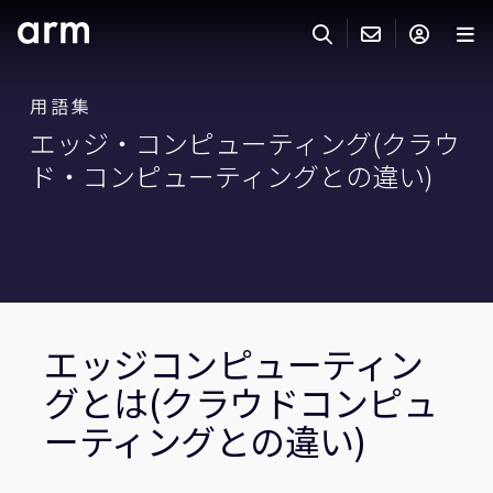
Skip to Main Content
Skip to Footer
用語集
ARMのお問い合わせ
ARMアカウント
サーチ
製品
エッジ・コンピューティング(クラウ
サポート
ド・コンピューティングとの違い)
Armアカウント
IP サポート
分野
ログインしてArmアカウントにアクセスする。
Keil Tools
ログイン
販売
パートナー
企業様向けFlexible Access
IPライセンスのお問い合わせ
開発
エッジコンピューティン
その他のお問い合わせ
グとは(クラウドコンピュ
Arm Integrity Helpline
サポート&トレーニング
ーティングとの違い)
教育関連
報道関連