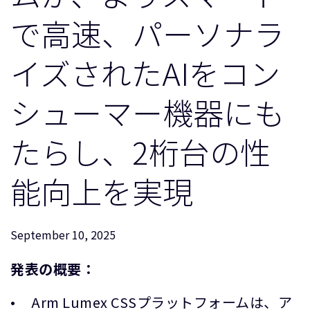
企業情報
人材採用
で高速、パーソナラ
研究連携
イズされたAIをコン
ウェブサイト
IR関連
シューマー機器にも
セキュリティ脆弱性の報告
たらし、2桁台の性
グローバル本社
110 Fulbourn Road
能向上を実現
Cambridge, UK
CB1 9NJ
Tel: + 44(1223) 400 400 [main reception]
Fax: + 44(1223) 400 410
September 10, 2025
全てのオフィスを見る
発表の概要：
Arm Lumex CSSプラットフォームは、ア