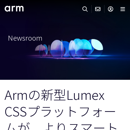
Skip to Main Content
Skip to Footer
ARMのお問い合わせ
ARMアカウント
サーチ
製品
Newsroom
サポート
Armアカウント
IP サポート
分野
ログインしてArmアカウントにアクセスする。
Keil Tools
ログイン
販売
パートナー
企業様向けFlexible Access
Armの新型Lumex
IPライセンスのお問い合わせ
開発
その他のお問い合わせ
CSSプラットフォー
Arm Integrity Helpline
サポート&トレーニング
教育関連
ムが、よりスマート
報道関連